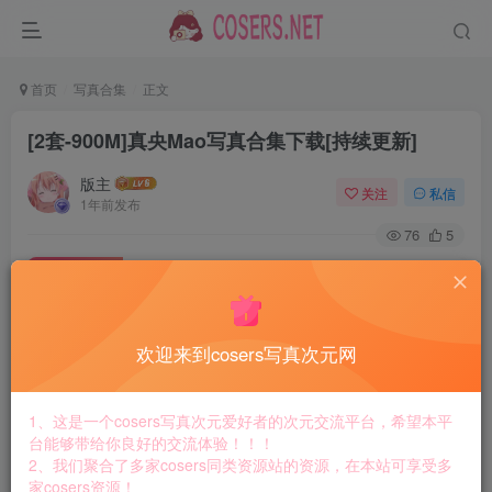
首页
写真合集
正文
[2套-900M]真央Mao写真合集下载[持续更新]
版主
关注
私信
1年前发布
76
5
付费资源
[2套-900M]真央Mao写真合集下载[持续更新]
此内容为付费资源，请付费后查看
8.8
欢迎来到cosers写真次元网
￥
免费
免费
黄金会员
钻石会员
1、这是一个cosers写真次元爱好者的次元交流平台，希望本平
台能够带给你良好的交流体验！！！
立即购买
2、我们聚合了多家cosers同类资源站的资源，在本站可享受多
家cosers资源！