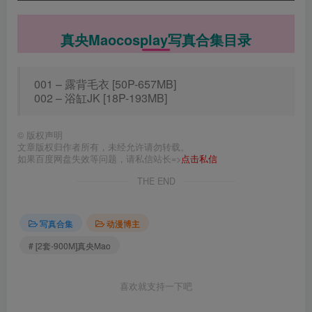
真央Maocosplay写真合集目录
001 – 露背毛衣 [50P-657MB]
002 – 浴缸JK [18P-193MB]
©
版权声明
文章版权归作者所有，未经允许请勿转载。
如果百度网盘失效等问题，请私信站长=>
点击私信
THE END
写真合集
动漫博主
# [2套-900M]真央Mao
喜欢就支持一下吧