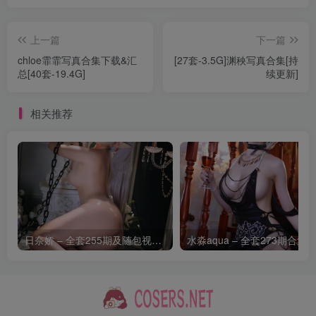
上一篇
下一篇
chloe霏霏写真合集下载&汇
[27套-3.5G]渊秧写真合集[持
总[40套-19.4G]
续更新]
相关推荐
日奈娇 – 全套255期及随包视频[266.2G-2026.8]