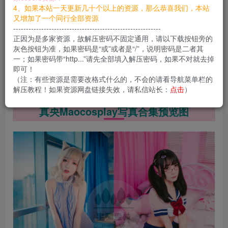
您当前未登录！建议登陆后购买，可保存购买订单
4、如果本站一天更新几十个以上的资源，那么恭喜我们，本站
又增加了一个同行全部资源
----------------------------------------------------------
2023.6.2——更新1套，编号S356
正因为是多家资源，故解压密码不固定通用，请以下载按钮旁的
灰色按钮为准，如果密码是“或”或者是“/”，说明密码是二者其
002 – 浴缸JK [18P-193MB]
一；如果密码带“http...”请先全部填入解压密码，如果不对就去掉
即可！
（注：有些资源是需要改格式什么的，不会的请看导航菜单栏的
解压教程！如果资源网盘链接失效，请私信站长：
点击
）
真央Maocosplay写真合集预览图