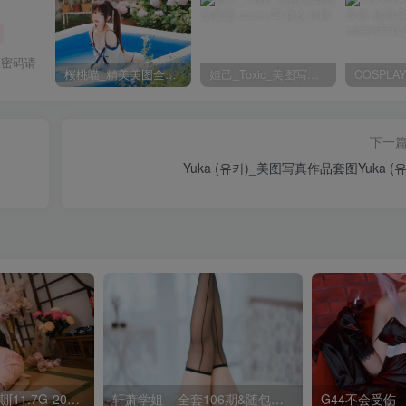
压密码请
桜桃喵_精美美图全部写真作品合集|持续更新
妲己_Toxic_美图写真作品套图
下一
Yuka (유카)_美图写真作品套图Yuka (
焖焖碳 – 全套59期[11.7G-2026.8]
轩萧学姐 – 全套106期&随包视频[50.8G-2026.8]