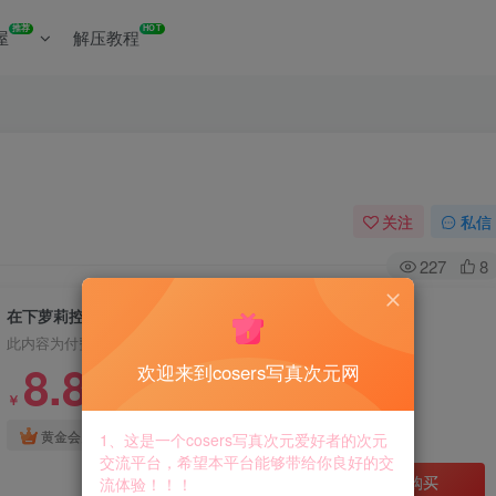
推荐
HOT
屋
解压教程
关注
私信
227
8
在下萝莉控_美图写真作品套图
此内容为付费资源，请付费后查看
8.8
欢迎来到cosers写真次元网
￥
免费
免费
黄金会员
钻石会员
1、这是一个cosers写真次元爱好者的次元
交流平台，希望本平台能够带给你良好的交
立即购买
流体验！！！