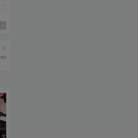
COSPLAY 崩坏：星穹铁道 镜流@走路摇ZLY
水淼aqua 精美美图全部写真作品合集|持续更新
尼尔:机械纪元 Glory to mankind 2b同人花嫁@桜桃喵
篇
유카)
G44不会受伤 – 全套183期&随包视频[47.6G-2026.8]
日奈娇 – 全套255期及随包视频[266.2G-2026.8]