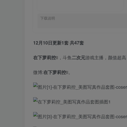
下载说明
12月10日更新1套 共47套
在下萝莉控
ii，斗鱼
二次元
游戏主播，颜值超高
微博:
在下萝莉控
ii。