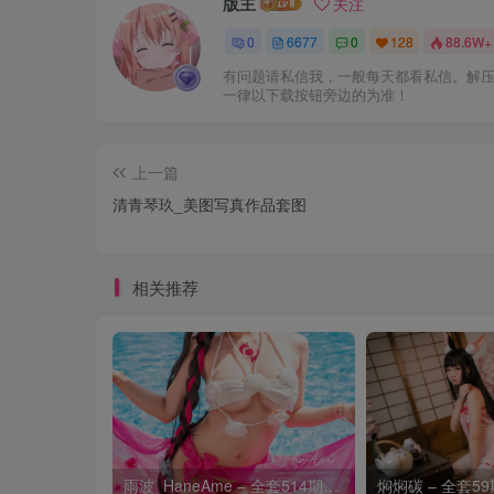
版主
关注
0
6677
0
128
88.6W+
有问题请私信我，一般每天都看私信。解
一律以下载按钮旁边的为准！
上一篇
清青琴玖_美图写真作品套图
相关推荐
雨波_HaneAme – 全套514期及随包视频[141.7G-2026.8]