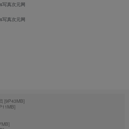
 [9P43MB]
P11MB]
7MB]