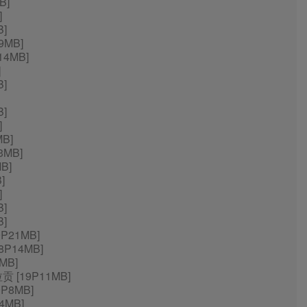
B]
]
]
9MB]
14MB]
]
]
]
]
B]
3MB]
B]
]
]
B]
]
P21MB]
8P14MB]
MB]
 [19P11MB]
P8MB]
4MB]