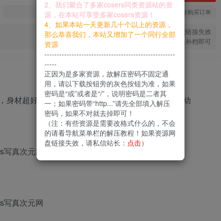
2、我们聚合了多家cosers同类资源站的资
您当前未登录！建议登陆后购买，可保存购买订单
源，在本站可享受多家cosers资源！
4、如果本站一天更新几十个以上的资源，
如果出现链接失效
那么恭喜我们，本站又增加了一个同行全部
私信站长补档即可
资源
-----------------------------------------------------
-----
正因为是多家资源，故解压密码不固定通
用，请以下载按钮旁的灰色按钮为准，如果
密码是“或”或者是“/”，说明密码是二者其
，身材超好，同时酷爱Cos，经常参加线下一些cos活动
一；如果密码带“http...”请先全部填入解压
密码，如果不对就去掉即可！
（注：有些资源是需要改格式什么的，不会
的请看导航菜单栏的解压教程！如果资源网
盘链接失效，请私信站长：
点击
）