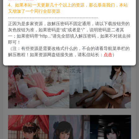
您当前未登录！建议登陆后购买，可保存购买订单
4、如果本站一天更新几十个以上的资源，那么恭喜我们，本站
又增加了一个同行全部资源
----------------------------------------------------------
正因为是多家资源，故解压密码不固定通用，请以下载按钮旁的
灰色按钮为准，如果密码是“或”或者是“/”，说明密码是二者其
一；如果密码带“http...”请先全部填入解压密码，如果不对就去掉
即可！
（注：有些资源是需要改格式什么的，不会的请看导航菜单栏的
解压教程！如果资源网盘链接失效，请私信站长：
点击
）