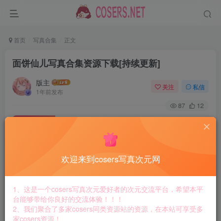
首页
写真合集
正文
面饼仙儿写真合集资源下载[持续更新]
版主
关注
私信
1年前发布
87
12
付费资源
面饼仙儿写真合集资源下载[持续更新]
此内容为付费资源，请付费后查看
8.8
欢迎来到cosers写真次元网
￥
免费
免费
黄金会员
钻石会员
1、这是一个cosers写真次元爱好者的次元交流平台，希望本平
台能够带给你良好的交流体验！！！
立即购买
2、我们聚合了多家cosers同类资源站的资源，在本站可享受多
家cosers资源！