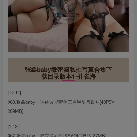
张鑫baby微密圈私拍写真合集下
载目录版本1-孔雀海
[12.11]
068.张鑫baby – 连体透视蕾丝三点半腿吊带袜[40P5V-
289MB]
[12.3]
067.张鑫baby – 胶衣涂油超级SAO[27P2V-27MB]