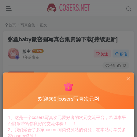
首页
写真合集
正文
张鑫baby微密圈写真合集资源下载[持续更新]
版主
关注
私信
1年前发布
66
12
付费资源
张鑫baby微密圈写真合集资源下载[持续更新]
此内容为付费资源，请付费后查看
8.8
欢迎来到cosers写真次元网
￥
免费
免费
黄金会员
钻石会员
1、这是一个cosers写真次元爱好者的次元交流平台，希望本平
台能够带给你良好的交流体验！！！
立即购买
2、我们聚合了多家cosers同类资源站的资源，在本站可享受多
家cosers资源！