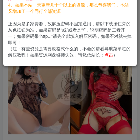
您当前未登录！建议登陆后购买，可保存购买订单
4、如果本站一天更新几十个以上的资源，那么恭喜我们，本站
又增加了一个同行全部资源
----------------------------------------------------------
张鑫baby是时尚博主，本套是微密圈套图和视频合集资源，
正因为是多家资源，故解压密码不固定通用，请以下载按钮旁的
妹子很赞身材丰满，作品质量很有看点，
灰色按钮为准，如果密码是“或”或者是“/”，说明密码是二者其
一；如果密码带“http...”请先全部填入解压密码，如果不对就去掉
即可！
（注：有些资源是需要改格式什么的，不会的请看导航菜单栏的
解压教程！如果资源网盘链接失效，请私信站长：
点击
）