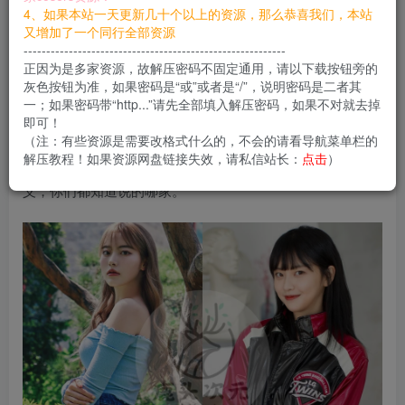
4、如果本站一天更新几十个以上的资源，那么恭喜我们，本站
您当前未登录！建议登陆后购买，可保存购买订单
又增加了一个同行全部资源
----------------------------------------------------------
正因为是多家资源，故解压密码不固定通用，请以下载按钮旁的
Leehee Express
总体还不错的，韩国女团美女的质量各花入
灰色按钮为准，如果密码是“或”或者是“/”，说明密码是二者其
一；如果密码带“http...”请先全部填入解压密码，如果不对就去掉
各眼且风气不错，没有像国内一些摄影机构的把成本都放在
即可！
请人修图上面，表现就是4K图还是8K图上并没有质的差异，
（注：有些资源是需要改格式什么的，不会的请看导航菜单栏的
解压教程！如果资源网盘链接失效，请私信站长：
点击
）
修出来的图，8k放大都是白光没有一个真实像素而毫无意
义，你们都知道说的哪家。