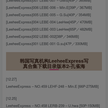
[LeeheeExpress]007 LEBE-007 – GMS[45P／365MB]
[LeeheeExpress]006 LEBE-006 – Min.E[39P／367MB]
[LeeheeExpress]005 LEBE-005 – G.Su[40P／354MB]
[LeeheeExpress]004 LEBE-004 LeeHee[45P／470MB]
[LeeheeExpress]003 LEBE-003 LeeHee[65P／482MB]
[LeeheeExpress]002 LEBE-002[38P／346MB]
[LeeheeExpress]001 LEBE-001 G.su[47P／330MB]
韩国写真机构LeeheeExpress写
真合集下载目录版本2-孔雀海
[12.27]
LeeheeExpress – NO.459 LEHF-248 – Min.E [66P-275MB]
[12.25]
LeeheeExpress – NO.458 LERB-239 – U.hwa [50P-150MB]