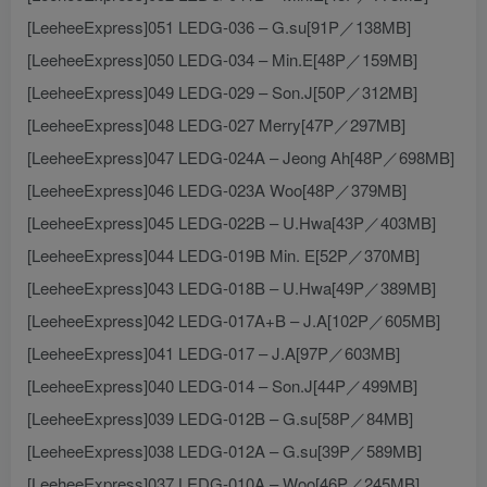
[LeeheeExpress]051 LEDG-036 – G.su[91P／138MB]
[LeeheeExpress]050 LEDG-034 – Min.E[48P／159MB]
[LeeheeExpress]049 LEDG-029 – Son.J[50P／312MB]
[LeeheeExpress]048 LEDG-027 Merry[47P／297MB]
[LeeheeExpress]047 LEDG-024A – Jeong Ah[48P／698MB]
[LeeheeExpress]046 LEDG-023A Woo[48P／379MB]
[LeeheeExpress]045 LEDG-022B – U.Hwa[43P／403MB]
[LeeheeExpress]044 LEDG-019B Min. E[52P／370MB]
[LeeheeExpress]043 LEDG-018B – U.Hwa[49P／389MB]
[LeeheeExpress]042 LEDG-017A+B – J.A[102P／605MB]
[LeeheeExpress]041 LEDG-017 – J.A[97P／603MB]
[LeeheeExpress]040 LEDG-014 – Son.J[44P／499MB]
[LeeheeExpress]039 LEDG-012B – G.su[58P／84MB]
[LeeheeExpress]038 LEDG-012A – G.su[39P／589MB]
[LeeheeExpress]037 LEDG-010A – Woo[46P／245MB]