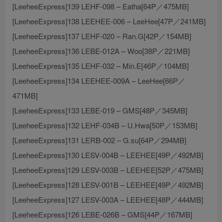
[LeeheeExpress]139 LEHF-098 – Eatha[64P／475MB]
[LeeheeExpress]138 LEEHEE-006 – LeeHee[47P／241MB]
[LeeheeExpress]137 LEHF-020 – Ran.G[42P／154MB]
[LeeheeExpress]136 LEBE-012A – Woo[38P／221MB]
[LeeheeExpress]135 LEHF-032 – Min.E[46P／104MB]
[LeeheeExpress]134 LEEHEE-009A – LeeHee[66P／
471MB]
[LeeheeExpress]133 LEBE-019 – GMS[48P／345MB]
[LeeheeExpress]132 LEHF-034B – U.Hwa[50P／153MB]
[LeeheeExpress]131 LERB-002 – G.su[64P／294MB]
[LeeheeExpress]130 LESV-004B – LEEHEE[49P／492MB]
[LeeheeExpress]129 LESV-003B – LEEHEE[52P／475MB]
[LeeheeExpress]128 LESV-001B – LEEHEE[49P／492MB]
[LeeheeExpress]127 LESV-003A – LEEHEE[48P／444MB]
[LeeheeExpress]126 LEBE-026B – GMS[44P／167MB]