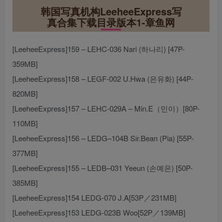
韩国写真机构LeeheeExpress写
真合集下载目录版本1-章鱼网
[LeeheeExpress]159 – LEHC-036 Nari (하나리) [47P-
359MB]
[LeeheeExpress]158 – LEGF-002 U.Hwa (은유화) [44P-
820MB]
[LeeheeExpress]157 – LEHC-029A – Min.E（민이）[80P-
110MB]
[LeeheeExpress]156 – LEDG–104B Sir.Bean (Pia) [55P-
377MB]
[LeeheeExpress]155 – LEDB–031 Yeeun (손예은) [50P-
385MB]
[LeeheeExpress]154 LEDG-070 J.A[53P／231MB]
[LeeheeExpress]153 LEDG-023B Woo[52P／139MB]