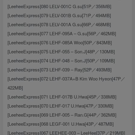
[LeeheeExpress]080 LELV-001C G.su[51P／356MB]
[LeeheeExpress]079 LELV-001B G.su[71P／494MB]
[LeeheeExpress]078 LELV-001A G.su[66P／468MB]
[LeeheeExpress]077 LEHF-095A – G.su[56P／462MB]
[LeeheeExpress]076 LEHF-085A Woo[50P／843MB]
[LeeheeExpress]075 LEHF-055 – Son.J[48P／130MB]
[LeeheeExpress]074 LEHF-048 – Son.J[50P／109MB]
[LeeheeExpress]073 LEHF-039 – Ray[52P／493MB]
[LeeheeExpress]072 LEHF-037A+B Kim Woo Hyeon[47P／
422MB]
[LeeheeExpress]071 LEHF-017B U.Hwa[45P／338MB]
[LeeheeExpress]070 LEHF-017 U.Hwa[47P／330MB]
[LeeheeExpress]069 LEHF-005 – Ran.G[44P／362MB]
[LeeheeExpress]068 LEGF-001 U.Hwa[43P／487MB]
[LeeheeExpress]067 LEEHEE-003 – LeeHee[37P／219MB]