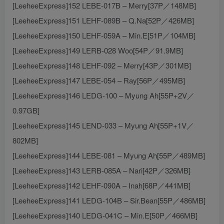
[LeeheeExpress]152 LEBE-017B – Merry[37P／148MB]
[LeeheeExpress]151 LEHF-089B – Q.Na[52P／426MB]
[LeeheeExpress]150 LEHF-059A – Min.E[51P／104MB]
[LeeheeExpress]149 LERB-028 Woo[54P／91.9MB]
[LeeheeExpress]148 LEHF-092 – Merry[43P／301MB]
[LeeheeExpress]147 LEBE-054 – Ray[56P／495MB]
[LeeheeExpress]146 LEDG-100 – Myung Ah[55P+2V／
0.97GB]
[LeeheeExpress]145 LEND-033 – Myung Ah[55P+1V／
802MB]
[LeeheeExpress]144 LEBE-081 – Myung Ah[55P／489MB]
[LeeheeExpress]143 LERB-085A – Nari[42P／326MB]
[LeeheeExpress]142 LEHF-090A – Inah[68P／441MB]
[LeeheeExpress]141 LEDG-104B – Sir.Bean[55P／486MB]
[LeeheeExpress]140 LEDG-041C – Min.E[50P／466MB]