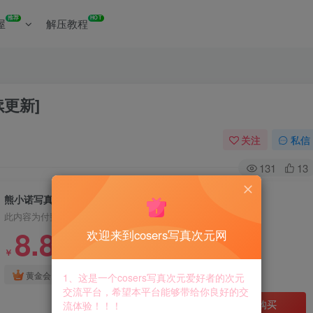
推荐
HOT
屋
解压教程
更新]
关注
私信
131
13
熊小诺写真合集资源下载汇总[持续更新]
此内容为付费资源，请付费后查看
8.8
欢迎来到cosers写真次元网
￥
免费
免费
黄金会员
钻石会员
1、这是一个cosers写真次元爱好者的次元
交流平台，希望本平台能够带给你良好的交
立即购买
流体验！！！