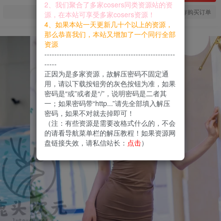
2、我们聚合了多家cosers同类资源站的资
您当前未登录！建议登陆后购买，可保存购买订单
源，在本站可享受多家cosers资源！
4、如果本站一天更新几十个以上的资源，
那么恭喜我们，本站又增加了一个同行全部
资源
-----------------------------------------------------
-----
正因为是多家资源，故解压密码不固定通
用，请以下载按钮旁的灰色按钮为准，如果
密码是“或”或者是“/”，说明密码是二者其
一；如果密码带“http...”请先全部填入解压
密码，如果不对就去掉即可！
（注：有些资源是需要改格式什么的，不会
的请看导航菜单栏的解压教程！如果资源网
盘链接失效，请私信站长：
点击
）