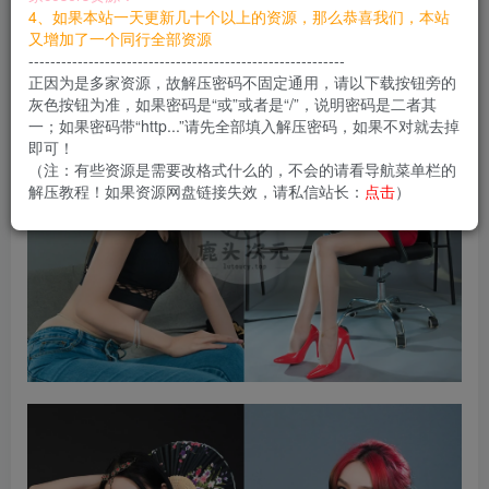
您当前未登录！建议登陆后购买，可保存购买订单
4、如果本站一天更新几十个以上的资源，那么恭喜我们，本站
又增加了一个同行全部资源
----------------------------------------------------------
正因为是多家资源，故解压密码不固定通用，请以下载按钮旁的
灰色按钮为准，如果密码是“或”或者是“/”，说明密码是二者其
一；如果密码带“http...”请先全部填入解压密码，如果不对就去掉
即可！
（注：有些资源是需要改格式什么的，不会的请看导航菜单栏的
解压教程！如果资源网盘链接失效，请私信站长：
点击
）