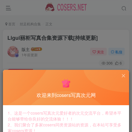
首页
丝足机构合集
正文
Ligui丽柜写真合集资源下载[持续更新]
版主
关注
私信
1年前更新
306
6
付费资源
Ligui丽柜写真合集资源下载[持续更新]
此内容为付费资源，请付费后查看
8.8
欢迎来到cosers写真次元网
￥
免费
免费
黄金会员
钻石会员
1、这是一个cosers写真次元爱好者的次元交流平台，希望本平
台能够带给你良好的交流体验！！！
立即购买
2、我们聚合了多家cosers同类资源站的资源，在本站可享受多
家cosers资源！