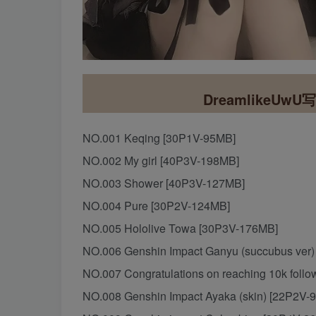
DreamlikeUw
NO.001 Keqing [30P1V-95MB]
NO.002 My girl [40P3V-198MB]
NO.003 Shower [40P3V-127MB]
NO.004 Pure [30P2V-124MB]
NO.005 Hololive Towa [30P3V-176MB]
NO.006 Genshin Impact Ganyu (succubus ver
NO.007 Congratulations on reaching 10k foll
NO.008 Genshin Impact Ayaka (skin) [22P2V-