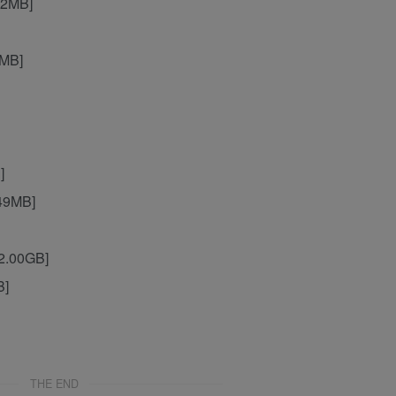
62MB]
9MB]
]
49MB]
2.00GB]
B]
THE END