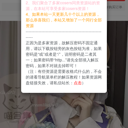
2、我们聚合了多家cosers同类资源站的资
您当前未登录！建议登陆后购买，可保存购买订单
源，在本站可享受多家cosers资源！
4、如果本站一天更新几十个以上的资源，
那么恭喜我们，本站又增加了一个同行全部
资源
-----------------------------------------------------
-----
正因为是多家资源，故解压密码不固定通
用，请以下载按钮旁的灰色按钮为准，如果
密码是“或”或者是“/”，说明密码是二者其
一；如果密码带“http...”请先全部填入解压
密码，如果不对就去掉即可！
（注：有些资源是需要改格式什么的，不会
的请看导航菜单栏的解压教程！如果资源网
盘链接失效，请私信站长：
点击
）