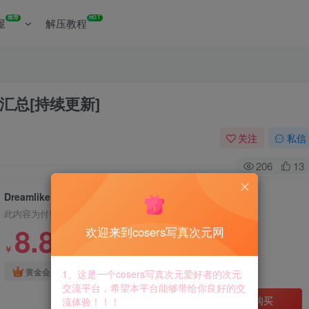
推荐
HOT
屋
解压教程
载汇总[持续更新]
关注
私信
206
13
DreamlikeUwU写真合集资源下载汇总[持续更新]
此内容为付费资源，请付费后查看
8.8
欢迎来到cosers写真次元网
￥
免费
免费
黄金会员
钻石会员
1、这是一个cosers写真次元爱好者的次元
交流平台，希望本平台能够带给你良好的交
立即购买
流体验！！！