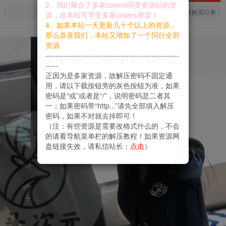
2、我们聚合了多家cosers同类资源站的资
您当前未登录！建议登陆后购买，可保存购买订单
源，在本站可享受多家cosers资源！
4、如果本站一天更新几十个以上的资源，
那么恭喜我们，本站又增加了一个同行全部
资源
-----------------------------------------------------
-----
正因为是多家资源，故解压密码不固定通
用，请以下载按钮旁的灰色按钮为准，如果
密码是“或”或者是“/”，说明密码是二者其
一；如果密码带“http...”请先全部填入解压
密码，如果不对就去掉即可！
（注：有些资源是需要改格式什么的，不会
的请看导航菜单栏的解压教程！如果资源网
盘链接失效，请私信站长：
点击
）