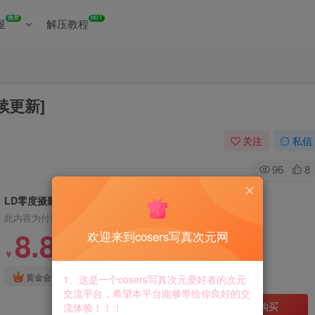
推荐
HOT
屋
解压教程
续更新]
关注
私信
96
8
LD零度摄影写真合集资源下载[持续更新]
此内容为付费资源，请付费后查看
8.8
欢迎来到cosers写真次元网
￥
免费
免费
黄金会员
钻石会员
1、这是一个cosers写真次元爱好者的次元
交流平台，希望本平台能够带给你良好的交
立即购买
流体验！！！