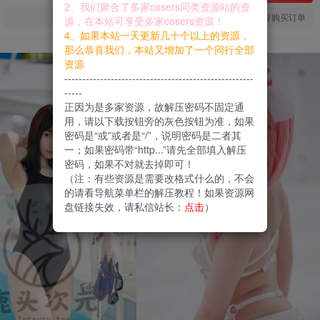
2、我们聚合了多家cosers同类资源站的资
您当前未登录！建议登陆后购买，可保存购买订单
源，在本站可享受多家cosers资源！
4、如果本站一天更新几十个以上的资源，
那么恭喜我们，本站又增加了一个同行全部
资源
-----------------------------------------------------
-----
正因为是多家资源，故解压密码不固定通
用，请以下载按钮旁的灰色按钮为准，如果
密码是“或”或者是“/”，说明密码是二者其
一；如果密码带“http...”请先全部填入解压
密码，如果不对就去掉即可！
（注：有些资源是需要改格式什么的，不会
的请看导航菜单栏的解压教程！如果资源网
盘链接失效，请私信站长：
点击
）