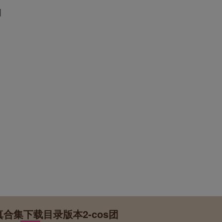
]
真合集下载目录版本2-cos团