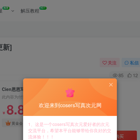
推荐
HOT
屋
解压教程
更新]
关注
私信
85
12
Cien恩恩写真合集资源下载[持续更新]
此内容为付费资源，请付费后查看
8.8
欢迎来到cosers写真次元网
￥
免费
免费
黄金会员
钻石会员
1、这是一个cosers写真次元爱好者的次元
交流平台，希望本平台能够带给你良好的交
立即购买
流体验！！！