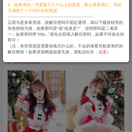
您当前未登录！建议登陆后购买，可保存购买订单
4、如果本站一天更新几十个以上的资源，那么恭喜我们，本站
又增加了一个同行全部资源
----------------------------------------------------------
资料简介
正因为是多家资源，故解压密码不固定通用，请以下载按钮旁的
灰色按钮为准，如果密码是“或”或者是“/”，说明密码是二者其
微博：
@王羽杉Barbieshy
一；如果密码带“http...”请先全部填入解压密码，如果不对就去掉
即可！
斗鱼ID：
1010383
（注：有些资源是需要改格式什么的，不会的请看导航菜单栏的
解压教程！如果资源网盘链接失效，请私信站长：
点击
）
部分预览