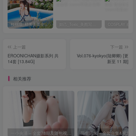
桜桃喵_精美美图全部写真作品合集|持续更新
妲己_Toxic_美图写真作品套图
上一篇
下一篇
EROONICHAN摄影系列 共
Vol.076-kyokyo(陆卿卿) [更
14套 [13.84G]
新至 11 期]
相关推荐
一小央泽 – 全套78期及随包视频[39.5G-2026.8]
羽生三未