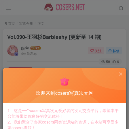
首页
写真合集
正文
Vol.090-王羽杉Barbieshy [更新至 14 期]
版主
关注
私信
4年前发布
58
6
付费资源
Vol.090-王羽杉Barbieshy [更新至 14 期]
此内容为付费资源，请付费后查看
8.8
欢迎来到cosers写真次元网
￥
免费
免费
黄金会员
钻石会员
1、这是一个cosers写真次元爱好者的次元交流平台，希望本平
台能够带给你良好的交流体验！！！
立即购买
2、我们聚合了多家cosers同类资源站的资源，在本站可享受多
家cosers资源！