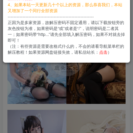
您当前未登录！建议登陆后购买，可保存购买订单
4、如果本站一天更新几十个以上的资源，那么恭喜我们，本站
又增加了一个同行全部资源
----------------------------------------------------------
正因为是多家资源，故解压密码不固定通用，请以下载按钮旁的
灰色按钮为准，如果密码是“或”或者是“/”，说明密码是二者其
一；如果密码带“http...”请先全部填入解压密码，如果不对就去掉
即可！
（注：有些资源是需要改格式什么的，不会的请看导航菜单栏的
解压教程！如果资源网盘链接失效，请私信站长：
点击
）