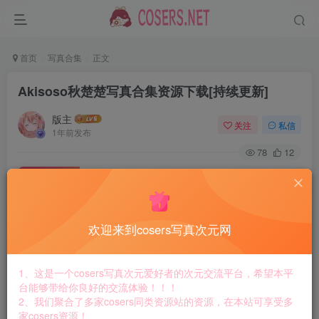
首页
写真合集
正文
Akisoso秋楚楚写真合集资源下载[持续更新]
版主
关注
私信
1年前发布
78
12
付费资源
Akisoso秋楚楚写真合集资源下载[持续更新]
此内容为付费资源，请付费后查看
8.8
欢迎来到cosers写真次元网
￥
免费
免费
黄金会员
钻石会员
1、这是一个cosers写真次元爱好者的次元交流平台，希望本平
台能够带给你良好的交流体验！！！
立即购买
2、我们聚合了多家cosers同类资源站的资源，在本站可享受多
家cosers资源！