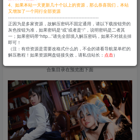
您当前未登录！建议登陆后购买，可保存购买订单
4、如果本站一天更新几十个以上的资源，那么恭喜我们，本站
又增加了一个同行全部资源
----------------------------------------------------------
正因为是多家资源，故解压密码不固定通用，请以下载按钮旁的
虎森森，最新微博名字叫：嗷呜虎虎，算是一名后
灰色按钮为准，如果密码是“或”或者是“/”，说明密码是二者其
一；如果密码带“http...”请先全部填入解压密码，如果不对就去掉
起之秀，凭借傲人的身材与大胆的拍摄风格，迅速
即可！
崛起，目前作品也是在快速更新。
（注：有些资源是需要改格式什么的，不会的请看导航菜单栏的
解压教程！如果资源网盘链接失效，请私信站长：
点击
）
合集目录在预览图下面