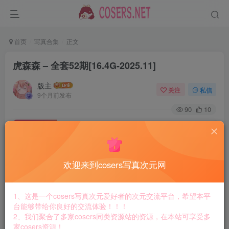
首页
写真合集
正文
虎森森 – 全套52期[16.4G-2025.11]
版主
关注
私信
9个月前发布
90
10
付费资源
虎森森 – 全套52期[16.4G-2025.11]
此内容为付费资源，请付费后查看
8.8
欢迎来到cosers写真次元网
￥
免费
免费
黄金会员
钻石会员
1、这是一个cosers写真次元爱好者的次元交流平台，希望本平
台能够带给你良好的交流体验！！！
立即购买
2、我们聚合了多家cosers同类资源站的资源，在本站可享受多
家cosers资源！