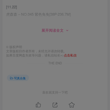
[11.22]
虎森森 – NO.045 紫色兔兔[38P-236.7M]
[11.20]
展开阅读全文
虎森森 – NO.044 侍女兔兔[41P-349.3M]
[11.17]
©
版权声明
文章版权归作者所有，未经允许请勿转载。
虎森森 – NO.043 间谍过家家 约尔兔女郎[32P-328.5M]
如果百度网盘失效等问题，请私信站长=>
点击私信
THE END
[9.3]
虎森森 – NO.042 棕色透明女仆[35P-229.2M]
写真合集
[8.25]
虎森森 – NO.041 生徒会长[72P-83.3M]
喜欢就支持一下吧
[8.18]