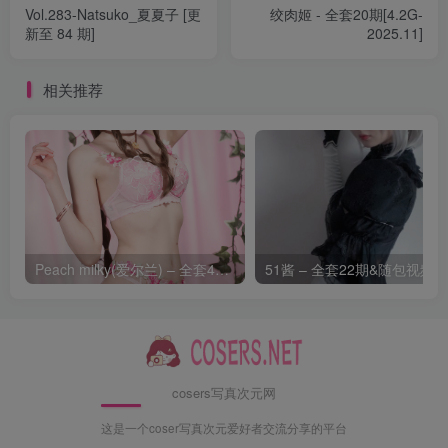
[5.20]
Vol.283-Natsuko_夏夏子 [更
绞肉姬 - 全套20期[4.2G-
新至 84 期]
2025.11]
虎森森 – NO.032 圣诞精灵[61P-383.6M]
相关推荐
[5.2]
虎森森 – NO.031 爱心特工[119P-137.7M]
[4.27]
虎森森 – NO.030 透明护士[60P-361.3M]
[4.25]
Peach milky(爱尔兰) – 全套49期&视频[16.1G-2026.8]
虎森森 – NO.029 杀戮都市 下平玲花[69P-104.3M]
[4.3]
虎森森 – NO.028 阿努比斯[88P-3V-142.5M]
cosers写真次元网
[4.1]
这是一个coser写真次元爱好者交流分享的平台
虎森森 – NO.027 巫女[60P-66.7M]