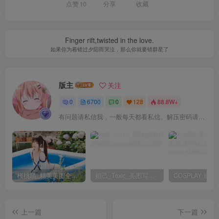
点赞
10
分享
收藏
虎森森 – NO.040 黑丝眼镜娘 [60P-471MB]
虎森森 – NO.039 触白护士 [60P-411MB]
Finger rift,twisted in the love.
如果你为着错过夕阳而哭泣，那么你就要错群星了
[6.28]
虎森森 – NO.038 白心兔兔[18P-141M]
版主
关注
[6.20]
0
6700
0
128
88.8W+
虎森森 – NO.037 下班后的OL2 [109P-836MB]
有问题请私信我，一般每天都看私信。解压密码请一律以下载按钮旁边的为准！
[5.22]
虎森森 – NO.036 喜多川海梦 兔女郎[30P-1V-260.4M]
虎森森 – NO.035 梦入敦煌[66P-555.1M]
桜桃喵_精美美图全部写真作品合集|持续更新
妲己_Toxic_美图写真作品套图
虎森森 – NO.034 黑白小虎[30P-159.6M]
虎森森 – NO.033 爱心特工[119P-705.2M]
上一篇
下一篇