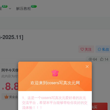
推荐
HOT
屋
解压教程
025.11]
关注
私信
64
14
阿半今天很开心 – 全套41期[11.3G-2025.11]
此内容为付费资源，请付费后查看
8.8
欢迎来到cosers写真次元网
￥
免费
免费
黄金会员
钻石会员
1、这是一个cosers写真次元爱好者的次元
交流平台，希望本平台能够带给你良好的交
立即购买
流体验！！！