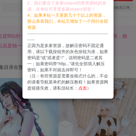
2、我们聚合了多家cosers同类资源站的资
您当前未登录！建议登陆后购买，可保存购买订单
源，在本站可享受多家cosers资源！
4、如果本站一天更新几十个以上的资源，
那么恭喜我们，本站又增加了一个同行全部
资源
-----------------------------------------------------
也是B站的一名主播，当别的妹子在想方设法恰饭的时候，她
-----
以说是独一份了。
正因为是多家资源，故解压密码不固定通
用，请以下载按钮旁的灰色按钮为准，如果
密码是“或”或者是“/”，说明密码是二者其
一；如果密码带“http...”请先全部填入解压
集目录在预览图下面
密码，如果不对就去掉即可！
（注：有些资源是需要改格式什么的，不会
的请看导航菜单栏的解压教程！如果资源网
盘链接失效，请私信站长：
点击
）