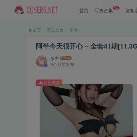
精品
首页
写真合集
赏析
首页
写真合集
正文
阿半今天很开心 – 全套41期[11.3G-2
版主
9个月前发布
付费资源