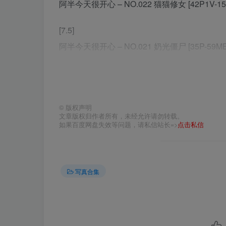
阿半今天很开心 – NO.022 猫猫修女 [42P1V-15
[7.5]
阿半今天很开心 – NO.021 奶光僵尸 [35P-59MB
[5.6]
阿半今天很开心 – NO.020 透明女仆[39P-167.2
©
版权声明
[4.25]
文章版权归作者所有，未经允许请勿转载。
如果百度网盘失效等问题，请私信站长=>
点击私信
阿半今天很开心 – NO.018 放学后的同级生[65P-4
[3.26替换17]
写真合集
阿半今天很开心 – NO.017 爱发电 喜多川+[125P-
[3.12]
阿半今天很开心 NO.018 小恶魔[38P-181.9M]