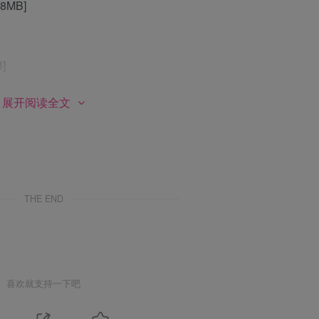
8MB]
]
展开阅读全文
M]
2.4M]
THE END
602.5M]
喜欢就支持一下吧