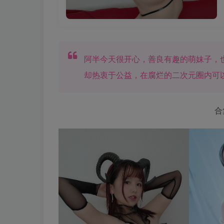
阿半今天很开心，善良有趣的萌妹子，
却热衷于公益，在腐烂的二次元圈内可
合