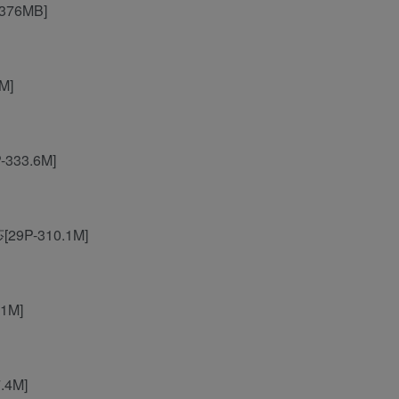
76MB]
M]
33.6M]
P-310.1M]
1M]
4M]