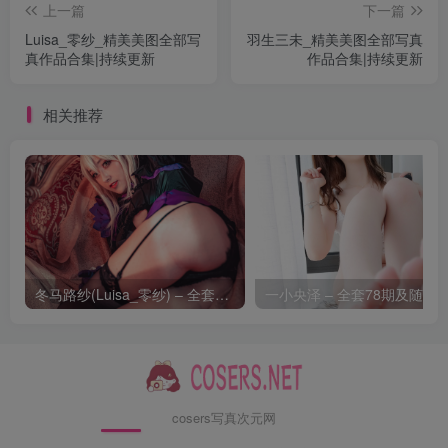
上一篇
下一篇
2.04GB]
Luisa_零纱_精美美图全部写
羽生三未_精美美图全部写真
044.森罗财团 – 月下006 小夜 白丝 15D 超薄[98P+1V／
真作品合集|持续更新
作品合集|持续更新
5.91GB]
043.森罗财团 – 月下007 小夜 黑丝 10D 超薄[100P+1V／
相关推荐
9.44GB]
042.森萝财团 – 朝露02E 4K[103P-2V-5.84G]
041.森萝财团 – 春雪 05E[103P-2V-6.25G]
040.森萝财团 – 内部 JK死库水[95P-1V-3.78G]
039.森萝财团 – 内部 朝露 01E[126P-2V-7.85G]
038.森萝财团 – 内部 春雪 06E [115P2V-5.16G]
冬马路纱(Luisa_零纱) – 全套合集14期[5G-2026.8]
037.森萝财团 – 内部 春雪 07E[115P1V-6.64G]
036.森萝财团 – 内部 露露子 01E [100P1V-4.25G]
035.森萝财团 – 内部 晴涩 08E[99P-1V-7.1G]
034.森萝财团 – 内部 晴涩 09E[105P-1V-6.53G]
cosers写真次元网
033.森萝财团 – 内部 晴涩 10E[103P1V-7.21G]