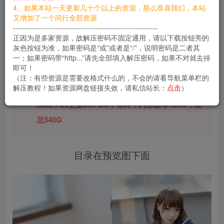
4、如果本站一天更新几十个以上的资源，那么恭喜我们，本站
您当前未登录！建议登陆后购买，可保存购买订单
又增加了一个同行全部资源
----------------------------------------------------------
正因为是多家资源，故解压密码不固定通用，请以下载按钮旁的
灰色按钮为准，如果密码是“或”或者是“/”，说明密码是二者其
一；如果密码带“http...”请先全部填入解压密码，如果不对就去掉
2021更新J
KFUN 从12开始增加了40套
，包
即可！
括/ALPHA/BETA/X/R15/有料&无料/GG，更新包含
（注：有些资源是需要改格式什么的，不会的请看导航菜单栏的
解压教程！如果资源网盘链接失效，请私信站长：
点击
）
了大量视频,体积巨大！
2022.7.22更新JKFUN，有料，内部版等180G，现
总540G
目录在预览图下面