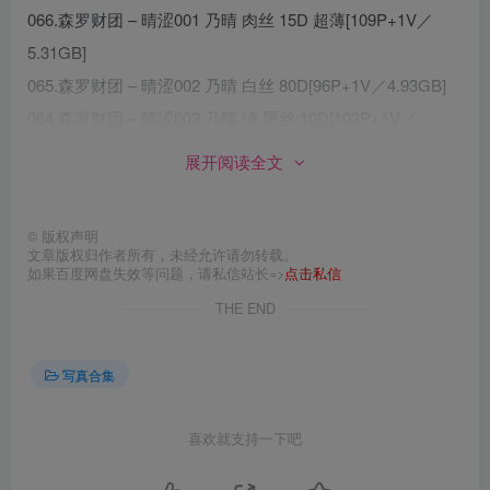
066.森罗财团 – 晴涩001 乃晴 肉丝 15D 超薄[109P+1V／
5.31GB]
065.森罗财团 – 晴涩002 乃晴 白丝 80D[96P+1V／4.93GB]
064.森罗财团 – 晴涩003 乃晴 绫 黑丝 10D[103P+1V／
7.94GB]
展开阅读全文
063.森罗财团 – 晴涩004 乃晴 水岛空 肉丝 10D[112P／
4.48GB]
©
版权声明
062.森罗财团 – 晴涩005 乃晴 水岛空 白丝 80D[109P+1V／
文章版权归作者所有，未经允许请勿转载。
如果百度网盘失效等问题，请私信站长=>
点击私信
6.73GB]
THE END
061.森罗财团 – 晴涩006 乃晴 死库水果足黏液[108P+1V／
6.26GB]
写真合集
060.森罗财团 – 晴涩007 乃晴 水岛空 白丝 15D 蕾丝胖次
[97P+1V／6.45GB]
喜欢就支持一下吧
059.森罗财团 – 晴涩-14E4K[104P-1V-6.63G]
058.森罗财团 – 蜃楼 03E4K[111P+1V／6.82GB]