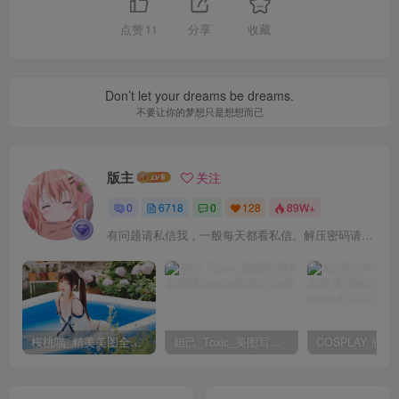
057.森罗财团 – 蜃楼 04E4K[103P+1V／8.04GB]
点赞
11
分享
收藏
056.森罗财团 – 小满 内定版 JK明日香校园 [127P+1V／
1.55GB]
Don’t let your dreams be dreams.
055.森罗财团 – 小七 – JK 学妹[215P-978.7M]
不要让你的梦想只是想想而已
054.森罗财团 – 小七 – 明日香[135P-1V-1.24G]
053.森罗财团 – 小七 – 内购 明日香+ [135P+1V／3.71GB]
版主
关注
052.森罗财团 – 樱流 01E4K[98P+1V／5.49GB]
051.森罗财团 – 雨云 02E4K[144P+1V／8.71GB]
0
6718
0
128
89W+
050.森罗财团 – 雨云 04E4K[108P+1V／6.64GB]
有问题请私信我，一般每天都看私信。解压密码请一律以下载按钮旁边的为准！
049.森罗财团 – 月下001 小夜 肉丝 300D 真空[76P／988MB]
048.森罗财团 – 月下002 小夜 真空白丝 80D 户外[102P+1V
／2.18GB]
047.森罗财团 – 月下003 小夜 深灰 80D[84P+1V／3.11GB]
桜桃喵_精美美图全部写真作品合集|持续更新
妲己_Toxic_美图写真作品套图
046.森罗财团 – 月下004 小夜 白丝 80D[102P+1V／4.17GB]
045.森罗财团 – 月下005 小夜 白丝 真空80D[74P+1V／