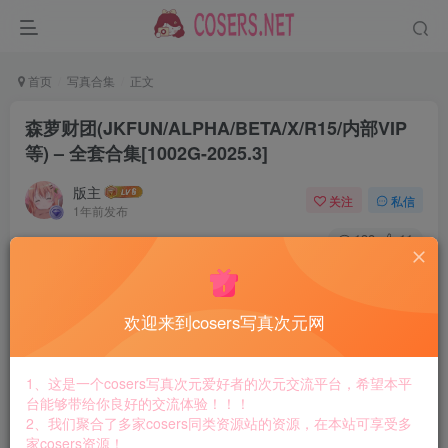
首页
写真合集
正文
森萝财团(JKFUN/ALPHA/BETA/X/R15/内部VIP
等) – 全套合集[1002G-2025.3]
版主
关注
私信
1年前发布
138
11
付费资源
森萝财团(JKFUN/ALPHA/BETA/X/R15/内部VIP等) – 全套合集[1002G-2025.3]
欢迎来到cosers写真次元网
此内容为付费资源，请付费后查看
8.8
￥
1、这是一个cosers写真次元爱好者的次元交流平台，希望本平
免费
免费
台能够带给你良好的交流体验！！！
黄金会员
钻石会员
2、我们聚合了多家cosers同类资源站的资源，在本站可享受多
家cosers资源！
立即购买