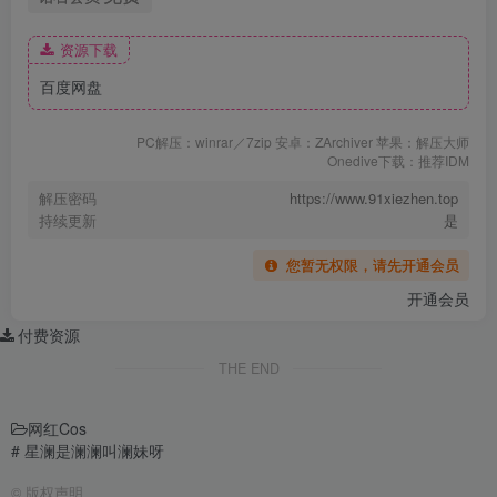
资源下载
百度网盘
PC解压：winrar／7zip 安卓：ZArchiver 苹果：解压大师
Onedive下载：推荐IDM
解压密码
https://www.91xiezhen.top
持续更新
是
您暂无权限，请先开通会员
开通会员
付费资源
THE END
网红Cos
# 星澜是澜澜叫澜妹呀
©
版权声明