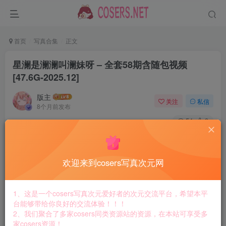
首页
写真合集
正文
星澜是澜澜叫澜妹呀 – 全套58期含随包视频
[47.6G-2025.12]
版主
关注
私信
8个月前发布
54
9
星澜是澜澜叫澜妹呀星也叫澜想来杯珍珠奶茶，名
欢迎来到cosers写真次元网
字没人能记下全部，风韵有味，作品不少很有想
法。
1、这是一个cosers写真次元爱好者的次元交流平台，希望本平
台能够带给你良好的交流体验！！！
2、我们聚合了多家cosers同类资源站的资源，在本站可享受多
合集目录在预览图下面
家cosers资源！