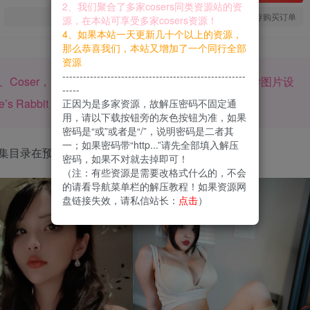
2、我们聚合了多家cosers同类资源站的资
您当前未登录！建议登陆后购买，可保存购买订单
源，在本站可享受多家cosers资源！
4、如果本站一天更新几十个以上的资源，
那么恭喜我们，本站又增加了一个同行全部
资源
-----------------------------------------------------
，美国模特、Coser，出生于越南胡志明市，毕业圣何塞州立大学图片设
-----
 Rabbit Hole的主理人。
正因为是多家资源，故解压密码不固定通
用，请以下载按钮旁的灰色按钮为准，如果
密码是“或”或者是“/”，说明密码是二者其
一；如果密码带“http...”请先全部填入解压
集目录在预览图下面
密码，如果不对就去掉即可！
（注：有些资源是需要改格式什么的，不会
的请看导航菜单栏的解压教程！如果资源网
盘链接失效，请私信站长：
点击
）