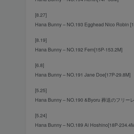
[8.27]
Hana Bunny – NO.193 Egghead Nico Robin [
[8.19]
Hana Bunny – NO.192 Fern[15P-153.2M]
[6.8]
Hana Bunny – NO.191 Jane Doe[17P-29.8M]
[5.25]
Hana Bunny – NO.190 &Byoru 葬送のフリーレ
[5.24]
Hana Bunny – NO.189 Ai Hoshino[18P-234.4M