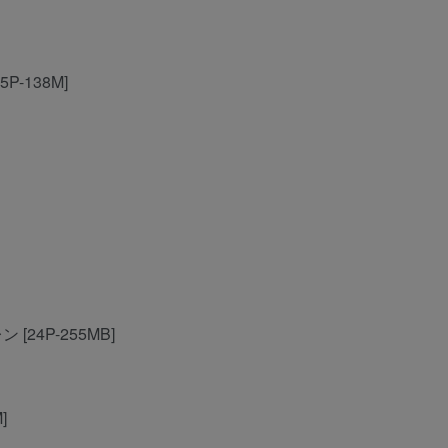
15P-138M]
ン [24P-255MB]
]