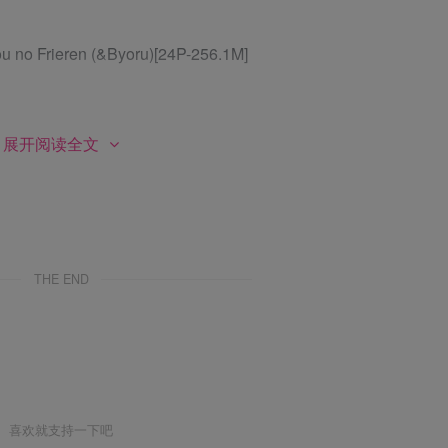
u no Frieren (&Byoru)[24P-256.1M]
展开阅读全文
M]
THE END
gerie Collab[19P-41.4M]
.2M]
喜欢就支持一下吧