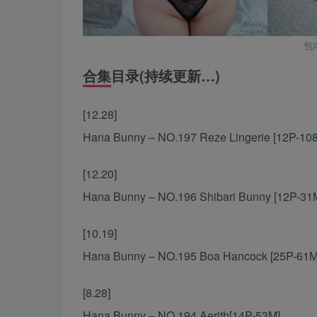
包
合集目录(持续更新…)
[12.28]
Hana Bunny – NO.197 Reze Lingerie [12P-10
[12.20]
Hana Bunny – NO.196 Shibari Bunny [12P-31
[10.19]
Hana Bunny – NO.195 Boa Hancock [25P-61
[8.28]
Hana Bunny – NO.194 Aerith[14P-53M]