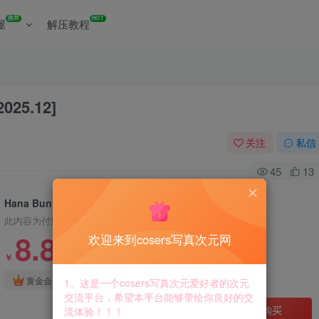
推荐
HOT
屋
解压教程
025.12]
关注
私信
45
13
Hana Bunny – 全套197期[10.5G-2025.12]
此内容为付费资源，请付费后查看
8.8
欢迎来到cosers写真次元网
￥
免费
免费
黄金会员
钻石会员
1、这是一个cosers写真次元爱好者的次元
交流平台，希望本平台能够带给你良好的交
立即购买
流体验！！！