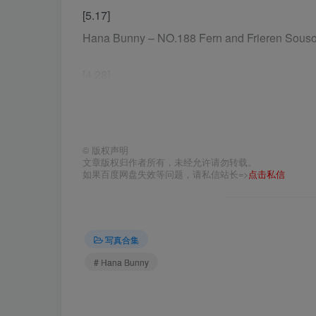
[5.17]
Hana Bunny – NO.188 Fern and Frieren Souso
[4.28]
Hana Bunny – NO.187 Psylocke [29P-96MB]
[2.11]
©
版权声明
Hana Bunny – NO.186 Denim Bunny[14P-27.8
文章版权归作者所有，未经允许请勿转载。
如果百度网盘失效等问题，请私信站长=>
点击私信
[1.5]
Hana Bunny – NO.185 & Anri Okita – Pink Lin
写真合集
[2025.1.3]
# Hana Bunny
Hana Bunny – NO.184 Rupee (NIKKE)[12P-50
[11.8]