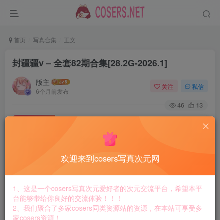
首页
写真合集
正文
封疆疆v – 全套82期合集[28.2G-2026.1]
版主
关注
私信
6个月前发布
46
13
付费资源
封疆疆v – 全套82期合集[28.2G-2026.1]
此内容为付费资源，请付费后查看
8.8
欢迎来到cosers写真次元网
￥
免费
免费
黄金会员
钻石会员
1、这是一个cosers写真次元爱好者的次元交流平台，希望本平
台能够带给你良好的交流体验！！！
立即购买
2、我们聚合了多家cosers同类资源站的资源，在本站可享受多
家cosers资源！