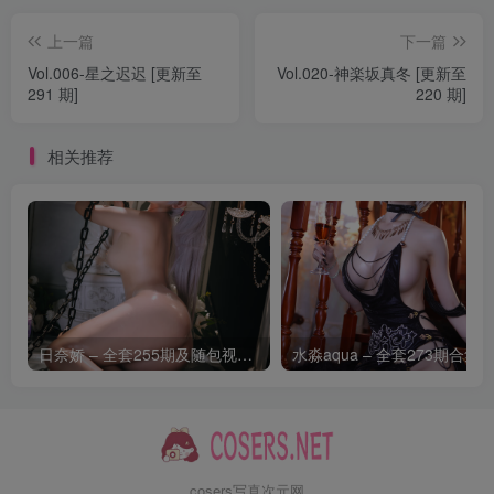
封疆疆v – NO.065 蔚蓝档案 飞鸟马时 圣诞[40P-335.4M]
上一篇
下一篇
Vol.006-星之迟迟 [更新至
Vol.020-神楽坂真冬 [更新至
[5.16]
291 期]
220 期]
封疆疆v – NO.064 花园旗袍新泽西旗袍[43P-627.5M]
相关推荐
[3.2]
封疆疆v – NO.063 碧蓝航线 纳希莫夫上将[40P-406.1M]
[2.28]
封疆疆v – NO.063 纳希莫夫[15P-139M]
[2.11]
日奈娇 – 全套255期及随包视频[266.2G-2026.8]
封疆疆v – NO.062 可畏兔女郎[40P-435.9M]
[2025.2.6]
封疆疆v – NO.061飞云 美足[36P-75.1M]
cosers写真次元网