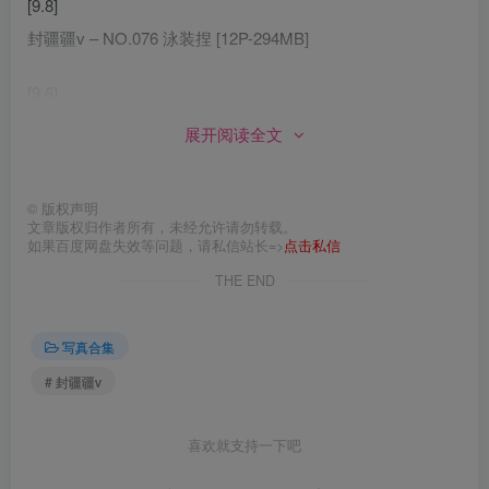
[9.8]
封疆疆v – NO.076 泳装捏 [12P-294MB]
[9.6]
封疆疆v – NO.075 碧蓝档案 妃咲JK [33P-469MB]
展开阅读全文
[9.3]
©
版权声明
封疆疆v – NO.074 君主泳装[22P-381.5M]
文章版权归作者所有，未经允许请勿转载。
如果百度网盘失效等问题，请私信站长=>
点击私信
[8.30]
THE END
封疆疆v – NO.073 埃佛森 [12P-140MB]
写真合集
[8.28]
# 封疆疆v
封疆疆v – NO.072 得体社流火单人[14P-171.1M]
[8.21]
喜欢就支持一下吧
封疆疆v – NO.071 建武旗袍 [36P-514MB]