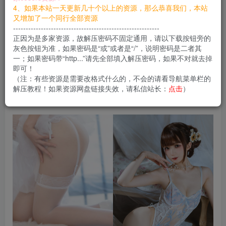
您当前未登录！建议登陆后购买，可保存购买订单
4、如果本站一天更新几十个以上的资源，那么恭喜我们，本站
又增加了一个同行全部资源
----------------------------------------------------------
正因为是多家资源，故解压密码不固定通用，请以下载按钮旁的
封疆疆v竟然是00后的小妹纸，亭亭玉立与娇美面
灰色按钮为准，如果密码是“或”或者是“/”，说明密码是二者其
一；如果密码带“http...”请先全部填入解压密码，如果不对就去掉
容即颇御姐风范哦，后（生）真可畏
即可！
（注：有些资源是需要改格式什么的，不会的请看导航菜单栏的
解压教程！如果资源网盘链接失效，请私信站长：
点击
）
合集目录在预览图下面