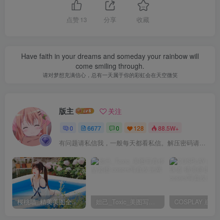
[8.7]
点赞
13
分享
收藏
封疆疆v – NO.070 申鹤神女[12P-153.9M]
Have faith in your dreams and someday your rainbow will
[8.6]
come smiling through.
封疆疆v – NO.069 彼得 史特拉塞 [40P-594MB]
请对梦想充满信心，总有一天属于你的彩虹会在天空微笑
[8.3]
版主
封疆疆v – NO.068 碧蓝航线 柴郡小礼服[10P-105.2M]
关注
0
6677
0
128
88.5W+
[7.9]
有问题请私信我，一般每天都看私信。解压密码请一律以下载按钮旁边的为准！
封疆疆v – NO.067 热带缤纷 蓝莓+火龙果竞泳[40P-371.3M]
[7.6]
封疆疆v – NO.066 小海月 竞泳[33P-215.8M]
桜桃喵_精美美图全部写真作品合集|持续更新
妲己_Toxic_美图写真作品套图
[6.2]