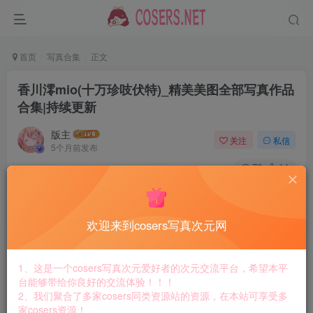
首页
写真合集
正文
香川澪mio(十万珍吱伏特)_精美美图全部写真作品
合集|持续更新
版主
关注
私信
5个月前发布
76
14
付费资源
香川澪mio(十万珍吱伏特)_精美美图全部写真作品合集|持续更新
欢迎来到cosers写真次元网
此内容为付费资源，请付费后查看
8.8
￥
1、这是一个cosers写真次元爱好者的次元交流平台，希望本平
免费
免费
台能够带给你良好的交流体验！！！
黄金会员
钻石会员
2、我们聚合了多家cosers同类资源站的资源，在本站可享受多
家cosers资源！
立即购买