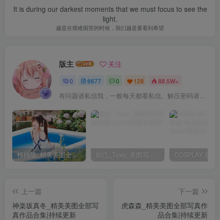
It is during our darkest moments that we must focus to see the
light.
越是在艰难困苦的时候，我们越是要看到希望
版主
关注
0
6677
0
128
88.5W+
有问题请私信我，一般每天都看私信。解压密码请一律以下载按钮旁边的为准！
桜桃喵_精美美图全部写真作品合集|持续更新
妲己_Toxic_美图写真作品套图
上一篇
下一篇
神楽坂真冬_精美美图全部写
虎森森_精美美图全部写真作
真作品合集|持续更新
品合集|持续更新