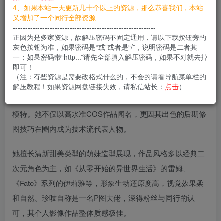
4、如果本站一天更新几十个以上的资源，那么恭喜我们，本站
您当前未登录！建议登陆后购买，可保存购买订单
又增加了一个同行全部资源
----------------------------------------------------------
正因为是多家资源，故解压密码不固定通用，请以下载按钮旁的
[更新至 20 期]
灰色按钮为准，如果密码是“或”或者是“/”，说明密码是二者其
一；如果密码带“http...”请先全部填入解压密码，如果不对就去掉
即可！
十万珍吱伏特
（昵称：珍吱，曾用微博账号“十万珍吱伏
（注：有些资源是需要改格式什么的，不会的请看导航菜单栏的
特”，后更名“珍吱妙妙mio”），出生于1996年12月25日，星
解压教程！如果资源网盘链接失效，请私信站长：
点击
）
座为摩羯座，来自中国四川成都，是一位职业Coser与写真
模特。她不仅以高水准COS作品闻名，更因其出色的后期修
图技巧在圈内成为技术流代表人物。
她擅长清新甜美类型的萌妹造型展现，作品风格多以经典二
次元角色为主，如《从零开始的异世界生活》的雷姆、
《Fate》系列的伊莉雅等，形象生动还原度高，视觉效果柔
和自然。珍吱自称是一名P图大佬，深得粉丝与同行的认
可，其个人影像作品整体质感极佳。