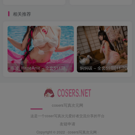
相关推荐
雨波_HaneAme – 全套514期及随包视频[141.7G-2026.8]
焖焖碳 –
cosers写真次元网
这是一个coser写真次元爱好者交流分享的平台
友链申请
Copyright © 2022 ·
cosers写真次元网
·