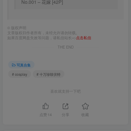
No.001 – 花嫁 [42P]
©
版权声明
文章版权归作者所有，未经允许请勿转载。
如果百度网盘失效等问题，请私信站长=>
点击私信
THE END
写真合集
# cosplay
# 十万珍吱伏特
喜欢就支持一下吧
点赞
14
分享
收藏