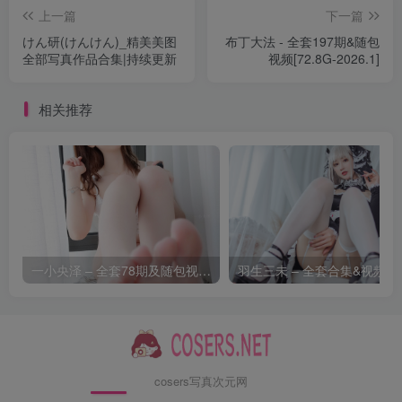
上一篇
下一篇
[12.17]
けん研(けんけん)_精美美图
布丁大法 - 全套197期&随包
布丁大法 – NO.187 小蛋糕[21P-2V-77.4M]
全部写真作品合集|持续更新
视频[72.8G-2026.1]
布丁大法 – NO.186 超涩角度[22P-1V-91.6M]
相关推荐
[12.16]
布丁大法 – NO.185 抱抱[20P-45.4M]✦自购✦
[12.14]
布丁大法 – NO.184 超好吃[27P-2V-229.4M]✦自购✦
[11.26]
一小央泽 – 全套78期及随包视频[39.5G-2026.8]
羽生三未
布丁大法 – NO.182 黑色吊带 [27P5V-324MB]
[11.20]
替换181
布丁大法 – NO.181 小点心 [17P3V-163MB]
cosers写真次元网