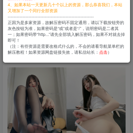
您当前未登录！建议登陆后购买，可保存购买订单
4、如果本站一天更新几十个以上的资源，那么恭喜我们，本站
又增加了一个同行全部资源
----------------------------------------------------------
正因为是多家资源，故解压密码不固定通用，请以下载按钮旁的
布丁大法，各种条件非常棒的妹子，也很有想法，
灰色按钮为准，如果密码是“或”或者是“/”，说明密码是二者其
一；如果密码带“http...”请先全部填入解压密码，如果不对就去掉
作品非常有特点质量很高。
即可！
（注：有些资源是需要改格式什么的，不会的请看导航菜单栏的
解压教程！如果资源网盘链接失效，请私信站长：
点击
）
合集目录在预览图下面