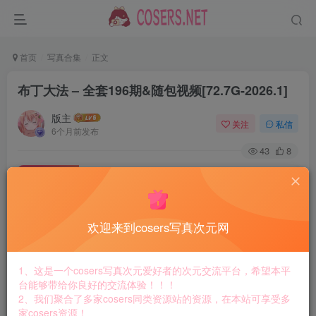
首页
写真合集
正文
布丁大法 – 全套196期&随包视频[72.7G-2026.1]
版主
关注
私信
6个月前发布
43
8
付费资源
布丁大法 – 全套196期&随包视频[72.7G-2026.1]
此内容为付费资源，请付费后查看
8.8
欢迎来到cosers写真次元网
￥
免费
免费
黄金会员
钻石会员
1、这是一个cosers写真次元爱好者的次元交流平台，希望本平
台能够带给你良好的交流体验！！！
立即购买
2、我们聚合了多家cosers同类资源站的资源，在本站可享受多
家cosers资源！