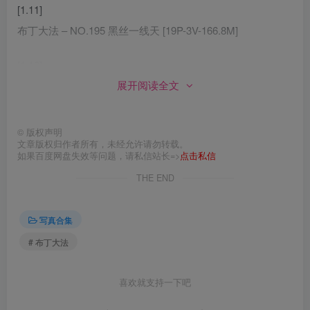
[1.11]
布丁大法 – NO.195 黑丝一线天 [19P-3V-166.8M]
[1.10]
展开阅读全文
布丁大法 – NO.194 黑丝肥臀[20P-2V-92.3M]
布丁大法 – NO.193 职员[20P-88.1M]
©
版权声明
[1.9]
文章版权归作者所有，未经允许请勿转载。
如果百度网盘失效等问题，请私信站长=>
点击私信
替换170
布丁大法 – NO.170 兔娘[118P-7V-1.81G]
THE END
替换161
布丁大法 – NO.161 圣诞 红丝绒[58P-4V-367.2M]
[1.5]
写真合集
布丁大法 – NO.192 [Perohub] 2025年12月订阅 (6套)[162P-
# 布丁大法
11V-580.6M]
超短裙 [22P]
喜欢就支持一下吧
超好吃 [27P 2V]