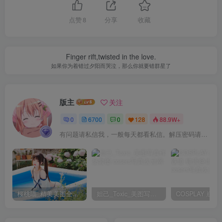
美食节目 [28P 3V]
点赞
8
分享
收藏
美味足控专场 [23P 3V]
涩气OL [42P 3V]
张嘴 [20P]
Finger rift,twisted in the love.
如果你为着错过夕阳而哭泣，那么你就要错群星了
[1.3]
布丁大法 – NO.191 肥臀裸足牛仔裤[17P-3V-189.3M]
版主
关注
[2026.1.1]
0
6700
0
128
88.9W+
布丁大法 – NO.190 恋爱的太太[34P-3V-145.8M]✦自购✦
有问题请私信我，一般每天都看私信。解压密码请一律以下载按钮旁边的为准！
[12.28]
布丁大法 – NO.189 涩情牛仔[17P-3V-115.5M]
桜桃喵_精美美图全部写真作品合集|持续更新
妲己_Toxic_美图写真作品套图
[12.22]
布丁大法 – NO.188 黑裤袜[20P-2V-75.5M]