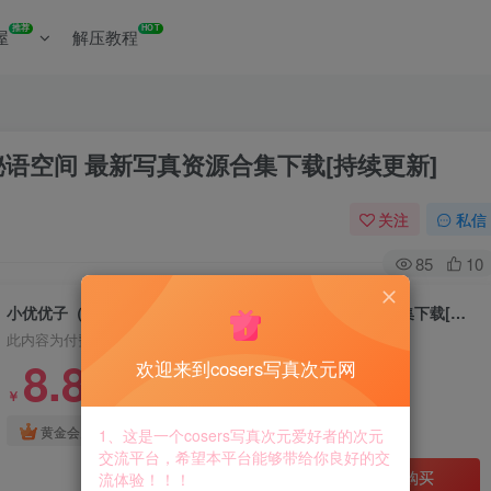
推荐
HOT
屋
解压教程
秘语空间 最新写真资源合集下载[持续更新]
关注
私信
85
10
小优优子（小U优优子） 微密圈 秘语空间 最新写真资源合集下载[持续更新]
此内容为付费资源，请付费后查看
8.8
欢迎来到cosers写真次元网
￥
免费
免费
黄金会员
钻石会员
1、这是一个cosers写真次元爱好者的次元
交流平台，希望本平台能够带给你良好的交
立即购买
流体验！！！