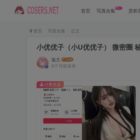
精品
首页
写真合集
赏析
首页
写真合集
正文
小优优子（小U优优子） 微密圈 
版主
6个月前发布
付费资源