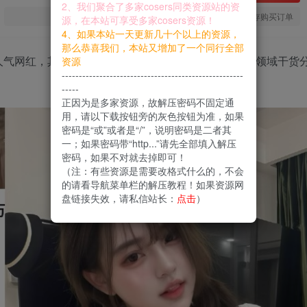
2、我们聚合了多家cosers同类资源站的资
您当前未登录！建议登陆后购买，可保存购买订单
源，在本站可享受多家cosers资源！
4、如果本站一天更新几十个以上的资源，
那么恭喜我们，本站又增加了一个同行全部
人气网红，其
秘语空间
涵盖美容、健康、生活、旅行多领域干货
资源
-----------------------------------------------------
-----
正因为是多家资源，故解压密码不固定通
用，请以下载按钮旁的灰色按钮为准，如果
密码是“或”或者是“/”，说明密码是二者其
一；如果密码带“http...”请先全部填入解压
密码，如果不对就去掉即可！
（注：有些资源是需要改格式什么的，不会
的请看导航菜单栏的解压教程！如果资源网
盘链接失效，请私信站长：
点击
）