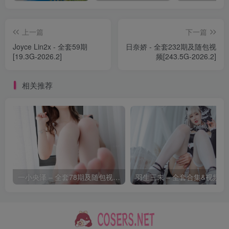
G44不会受伤 – NO.140 梦梦[23P-290.7M]
[4.17]
上一篇
下一篇
G44不会受伤 – NO.139 宝多六花旗袍[34P-384.5M]
Joyce Lin2x - 全套59期
日奈娇 - 全套232期及随包视
[19.3G-2026.2]
频[243.5G-2026.2]
[2.21]
G44不会受伤 – NO.138 米可科尔 芭万希 妖精骑士崔斯坦
相关推荐
[25P-422.2M]
[2.19]
G44不会受伤 – NO.137 BB宇宙[28P-326.2M]
[1.22]
一小央泽 – 全套78期及随包视频[39.5G-2026.8]
羽生三未
G44不会受伤 – NO.136 周防有希 [27P-308MB]
[2025.1.6]
G44不会受伤 – NO.135 玛丽 偶像 [39P-463MB]