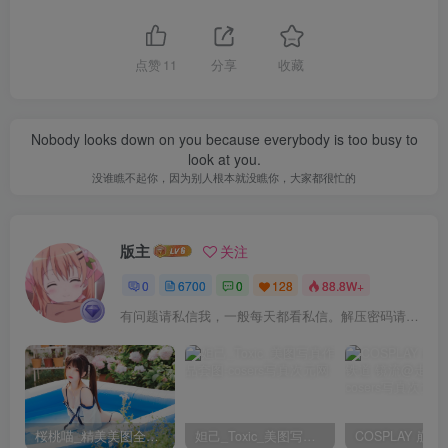
[8.22]
点赞
11
分享
收藏
G44不会受伤 – NO.145 双叶莉莉 [35P-525MB]
G44不会受伤 – NO.144 诗织 [33P-425MB]
Nobody looks down on you because everybody is too busy to
[7.19]
look at you.
G44不会受伤 – NO.143 尼禄花嫁 [43P-459M]
没谁瞧不起你，因为别人根本就没瞧你，大家都很忙的
[7.6]
版主
关注
G44不会受伤 – NO.142 长门[28P-211.8M]
0
6700
0
128
88.8W+
[7.2]
有问题请私信我，一般每天都看私信。解压密码请一律以下载按钮旁边的为准！
G44不会受伤 – NO.141 甲铁城的卡巴内瑞 无名[22P-
317.9M]
[6.25]
桜桃喵_精美美图全部写真作品合集|持续更新
妲己_Toxic_美图写真作品套图