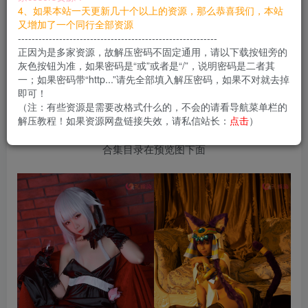
4、如果本站一天更新几十个以上的资源，那么恭喜我们，本站
您当前未登录！建议登陆后购买，可保存购买订单
又增加了一个同行全部资源
----------------------------------------------------------
正因为是多家资源，故解压密码不固定通用，请以下载按钮旁的
灰色按钮为准，如果密码是“或”或者是“/”，说明密码是二者其
一；如果密码带“http...”请先全部填入解压密码，如果不对就去掉
G44不会受伤是个萝莉范的小妹纸，作品还不少主
即可！
要都是Cos作品
（注：有些资源是需要改格式什么的，不会的请看导航菜单栏的
解压教程！如果资源网盘链接失效，请私信站长：
点击
）
合集目录在预览图下面