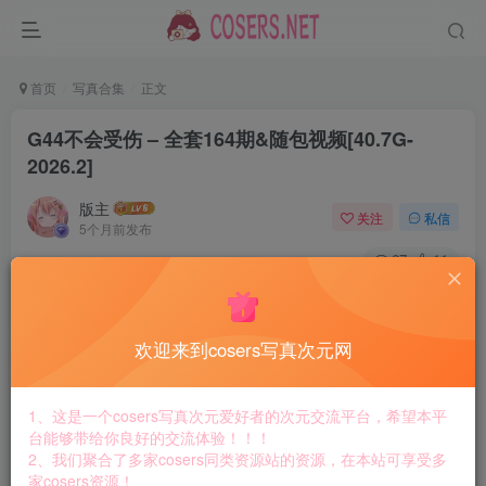
首页
写真合集
正文
G44不会受伤 – 全套164期&随包视频[40.7G-
2026.2]
版主
关注
私信
5个月前发布
67
11
付费资源
G44不会受伤 – 全套164期&随包视频[40.7G-2026.2]
欢迎来到cosers写真次元网
此内容为付费资源，请付费后查看
8.8
￥
1、这是一个cosers写真次元爱好者的次元交流平台，希望本平
免费
免费
台能够带给你良好的交流体验！！！
黄金会员
钻石会员
2、我们聚合了多家cosers同类资源站的资源，在本站可享受多
家cosers资源！
立即购买