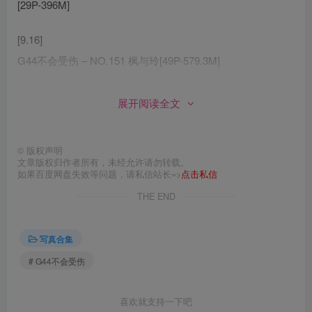
[29P-396M]
[9.16]
G44不会受伤 – NO.151 枫与玲[49P-579.3M]
[9.15]
展开阅读全文
G44不会受伤 – NO.150 喵斯快跑 玛莉嘉[28P-360.2M]
[9.5]
©
版权声明
文章版权归作者所有，未经允许请勿转载。
G44不会受伤 – NO.149 重返未来1999 37 [35P-456MB]
如果百度网盘失效等问题，请私信站长=>
点击私信
G44不会受伤 – NO.148 重返未来1999 斯奈德 [39P-405MB]
THE END
[9.4]
写真合集
G44不会受伤 – NO.147 FGO 白色月姬 [22P-304MB]
# G44不会受伤
[8.25]
喜欢就支持一下吧
G44不会受伤 – NO.146 桃乐丝[21P-259.8M]