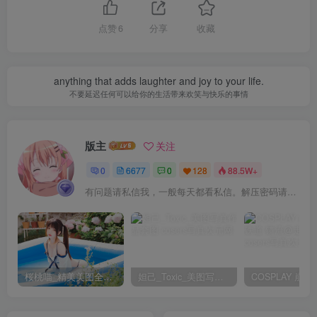
[9.6]
纸悦Etsu_ko – NO.013 与地雷系女子的ktv约会[44P-438.8M]
点赞
6
分享
收藏
[8.29]
anything that adds laughter and joy to your life.
纸悦Etsu_ko – NO.012 日奈原皮猫猫耳[72P-436.5M]
不要延迟任何可以给你的生活带来欢笑与快乐的事情
纸悦Etsu_ko – NO.011 少女前线 PA-15 高校心跳物语 [51P-
385M]
版主
关注
纸悦Etsu_ko – NO.010 憧憬成为魔法少女 阿良河基维 真化
[38P-348.4M]
0
6677
0
128
88.5W+
有问题请私信我，一般每天都看私信。解压密码请一律以下载按钮旁边的为准！
[2025.8.28]
纸悦Etsu_ko – NO.009 优香睡衣[35P-209M]
纸悦Etsu_ko – NO.008 破洞背心触手酱[86P-695M]
纸悦Etsu_ko – NO.007 桔梗毛线团[25P-190.8M]
桜桃喵_精美美图全部写真作品合集|持续更新
妲己_Toxic_美图写真作品套图
纸悦Etsu_ko – NO.006 美咲泳装[28P-227.8M]
纸悦Etsu_ko – NO.005 玛丽体操服[64P-356.8M]