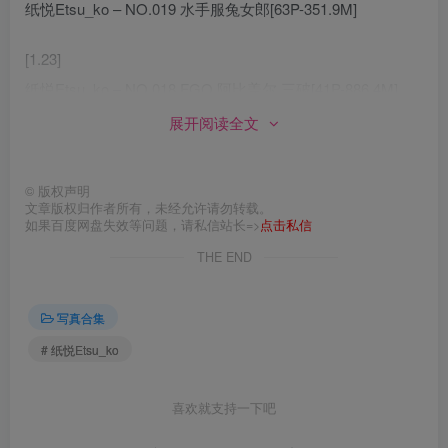
纸悦Etsu_ko – NO.019 水手服兔女郎[63P-351.9M]
[1.23]
纸悦Etsu_ko – NO.018 FGO 阿比盖尔 三破[41P-886.4M]
展开阅读全文
[2026.1.8]
纸悦Etsu_ko – NO.017 芙拉菲·奇奇女仆[68P-423.4M]
©
版权声明
文章版权归作者所有，未经允许请勿转载。
[11.26]
如果百度网盘失效等问题，请私信站长=>
点击私信
纸悦Etsu_ko – NO.016 小蛋糕[69P-491.7M]✦自购✦
THE END
[11.22]
写真合集
纸悦Etsu_ko – NO.015 娼年贞德[64P-640.9M]✦自购✦
# 纸悦Etsu_ko
[9.7]
纸悦Etsu_ko – NO.014 桃香 [54P-422MB]
喜欢就支持一下吧