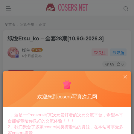
首页
写真合集
正文
纸悦Etsu_ko – 全套28期[10.9G-2026.3]
版主
关注
私信
4个月前发布
69
6
付费资源
纸悦Etsu_ko – 全套28期[10.9G-2026.3]
此内容为付费资源，请付费后查看
8.8
欢迎来到cosers写真次元网
￥
免费
免费
黄金会员
钻石会员
1、这是一个cosers写真次元爱好者的次元交流平台，希望本平
台能够带给你良好的交流体验！！！
立即购买
2、我们聚合了多家cosers同类资源站的资源，在本站可享受多
家cosers资源！