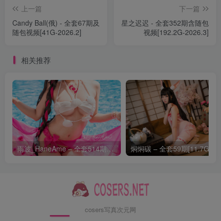
上一篇
下一篇
纸悦Etsu_ko – NO.004 玛丽居家服[53P-304.2M]
Candy Ball(俄) - 全套67期及
星之迟迟 - 全套352期含随包
纸悦Etsu_ko – NO.003 加代子白裙[20P-195.7M]
随包视频[41G-2026.2]
视频[192.2G-2026.3]
纸悦Etsu_ko – NO.002 小空[70P-461.9M]
纸悦Etsu_ko – NO.001 KAGUYANO 水野莉莉[52P-1.18G]
相关推荐
雨波_HaneAme – 全套514期及随包视频[141.7G-2026.8]
焖焖碳 –
cosers写真次元网