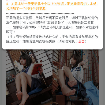
您当前未登录！建议登陆后购买，可保存购买订单
4、如果本站一天更新几十个以上的资源，那么恭喜我们，本站
又增加了一个同行全部资源
----------------------------------------------------------
正因为是多家资源，故解压密码不固定通用，请以下载按钮旁的
纸悦Etsu_ko全套合集，持续更新…
灰色按钮为准，如果密码是“或”或者是“/”，说明密码是二者其
一；如果密码带“http...”请先全部填入解压密码，如果不对就去掉
即可！
（注：有些资源是需要改格式什么的，不会的请看导航菜单栏的
合集目录在预览图下面
解压教程！如果资源网盘链接失效，请私信站长：
点击
）