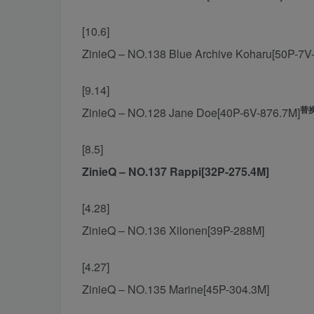
[10.6]
ZinieQ – NO.138 Blue Archive Koharu[50P-7V
[9.14]
替换
ZinieQ – NO.128 Jane Doe[40P-6V-876.7M]
[8.5]
ZinieQ – NO.137 Rappi[32P-275.4M]
[4.28]
ZinieQ – NO.136 Xilonen[39P-288M]
[4.27]
ZinieQ – NO.135 Marine[45P-304.3M]