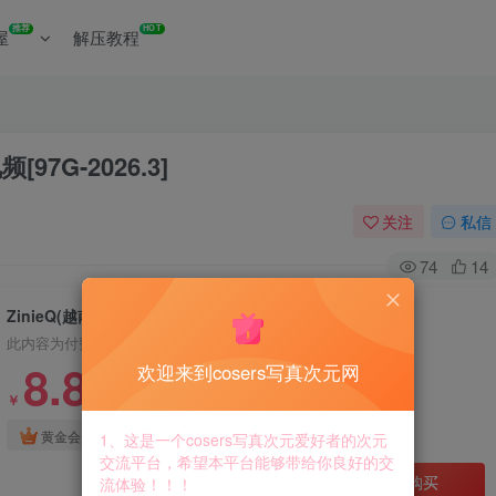
推荐
HOT
屋
解压教程
[97G-2026.3]
关注
私信
74
14
ZinieQ(越南) – 全套152期&随包视频[97G-2026.3]
此内容为付费资源，请付费后查看
8.8
欢迎来到cosers写真次元网
￥
免费
免费
黄金会员
钻石会员
1、这是一个cosers写真次元爱好者的次元
交流平台，希望本平台能够带给你良好的交
立即购买
流体验！！！