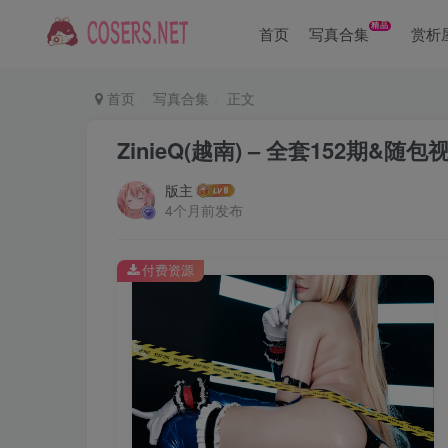
精品
首页
写真合集
赏析
首页
写真合集
正文
ZinieQ(越南) – 全套152期&随包视频
版主
4个月前发布
付费资源