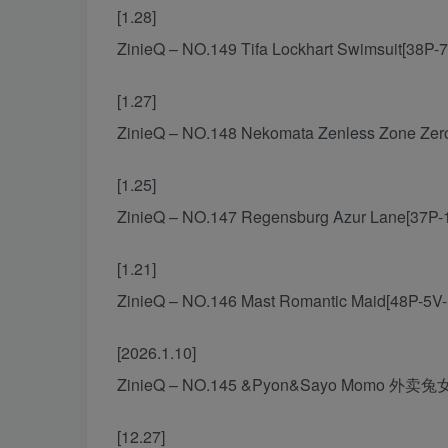
[1.28]
ZinieQ – NO.149 Tifa Lockhart Swimsuit[38P-
[1.27]
ZinieQ – NO.148 Nekomata Zenless Zone Zer
[1.25]
ZinieQ – NO.147 Regensburg Azur Lane[37P-
[1.21]
ZinieQ – NO.146 Mast Romantic Maid[48P-5V-
[2026.1.10]
ZinieQ – NO.145 &Pyon&Sayo Momo 外卖兔女
[12.27]