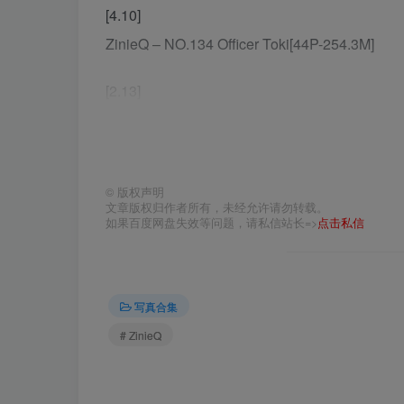
[4.10]
ZinieQ – NO.134 Officer Toki[44P-254.3M]
[2.13]
ZinieQ – NO.133 Robin – HonkaiStar Rail[45P
[1.21]
©
版权声明
ZinieQ – NO.132 Keqing Bikini[15P-465.3M]
文章版权归作者所有，未经允许请勿转载。
如果百度网盘失效等问题，请私信站长=>
点击私信
[1.15]
ZinieQ – NO.131 UwU Girlfriend[23P-4V-130.
写真合集
[1.7]
# ZinieQ
ZinieQ – NO.130 Ellen Joe[45P-300.8M]
[1.3]