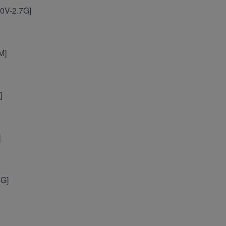
0V-2.7G]
M]
]
]
4G]