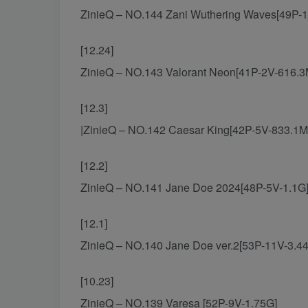
ZinieQ – NO.144 Zani Wuthering Waves[49P-1
[12.24]
ZinieQ – NO.143 Valorant Neon[41P-2V-616.3
[12.3]
|ZinieQ – NO.142 Caesar King[42P-5V-833.1M
[12.2]
ZinieQ – NO.141 Jane Doe 2024[48P-5V-1.1G
[12.1]
ZinieQ – NO.140 Jane Doe ver.2[53P-11V-3.4
[10.23]
ZinieQ – NO.139 Varesa [52P-9V-1.75G]