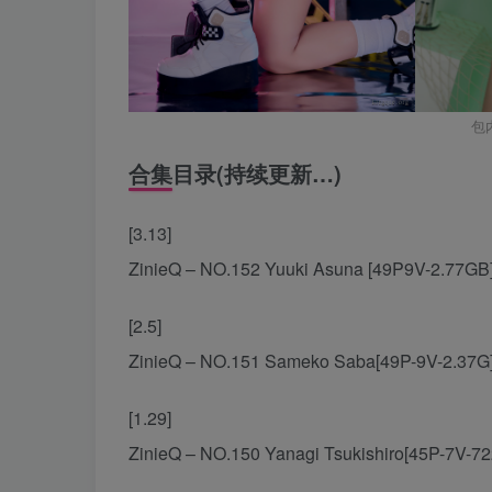
包
合集目录(持续更新…)
[3.13]
ZinieQ – NO.152 Yuuki Asuna [49P9V-2.77GB
[2.5]
ZinieQ – NO.151 Sameko Saba[49P-9V-2.37G
[1.29]
ZinieQ – NO.150 Yanagi Tsukishiro[45P-7V-72