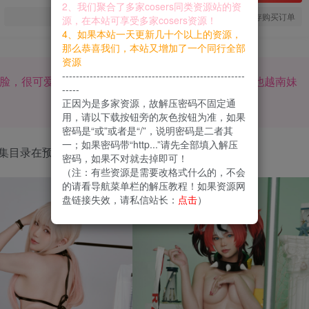
2、我们聚合了多家cosers同类资源站的资
您当前未登录！建议登陆后购买，可保存购买订单
源，在本站可享受多家cosers资源！
4、如果本站一天更新几十个以上的资源，
那么恭喜我们，本站又增加了一个同行全部
资源
-----------------------------------------------------
，圆圆的脸，很可爱，特别适合演绎双马尾的角色，风格与其他越南妹
-----
正因为是多家资源，故解压密码不固定通
用，请以下载按钮旁的灰色按钮为准，如果
密码是“或”或者是“/”，说明密码是二者其
一；如果密码带“http...”请先全部填入解压
集目录在预览图下面
密码，如果不对就去掉即可！
（注：有些资源是需要改格式什么的，不会
的请看导航菜单栏的解压教程！如果资源网
盘链接失效，请私信站长：
点击
）