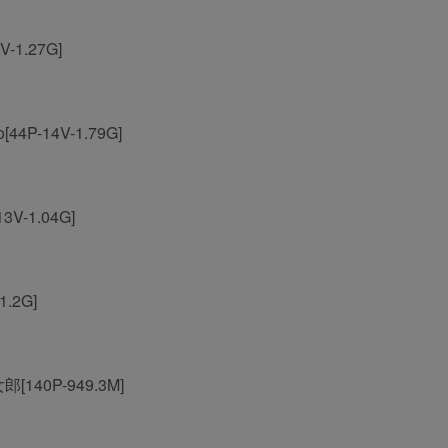
7V-1.27G]
o[44P-14V-1.79G]
13V-1.04G]
1.2G]
郎[140P-949.3M]