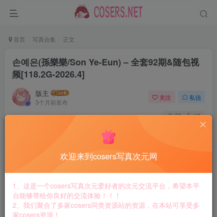
首页
写真合集
正文
손예은(孫樂樂/Son Ye-Eun) – 全套92期&随包视
频[118.2G-2026.4]
版主
关注
私信
3个月前发布
59
12
付费资源
손예은(孫樂樂/Son Ye-Eun) – 全套92期&随包视频[118.2G-2026.4]
欢迎来到cosers写真次元网
此内容为付费资源，请付费后查看
8.8
￥
1、这是一个cosers写真次元爱好者的次元交流平台，希望本平
免费
免费
台能够带给你良好的交流体验！！！
黄金会员
钻石会员
2、我们聚合了多家cosers同类资源站的资源，在本站可享受多
家cosers资源！
立即购买