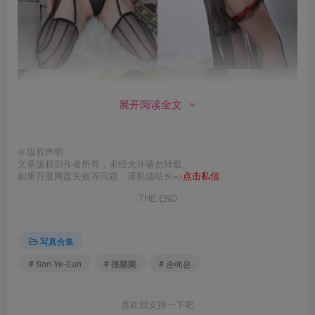
展开阅读全文
©
版权声明
文章版权归作者所有，未经允许请勿转载。
包内原图 – 无水印 – 更清晰
如果百度网盘失效等问题，请私信站长=>
点击私信
合集目录(持续更新…)
THE END
[4.6]
写真合集
손예은(孫樂樂Son Ye-Eun) – NO.092 Night Shift [96P2V-
# Son Ye-Eun
# 孫樂樂
# 손예은
0.99GB]
喜欢就支持一下吧