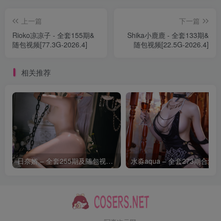
손예은(孫樂樂Son Ye-Eun) – NO.087 Santa Girl [72P3V-
上一篇
下一篇
1.08GB]
Rioko凉凉子 - 全套155期&
Shika小鹿鹿 - 全套133期&
随包视频[77.3G-2026.4]
随包视频[22.5G-2026.4]
[3.13]
손예은(孫樂樂Son Ye-Eun) – NO.086 Cow Girl [57P2V-
相关推荐
699MB]
[3.10]
손예은(孫樂樂Son Ye-Eun) – NO.085 [DJAWA] Son Ye Eun
– A Snap of Intimacy Vol.4 [257P3V-4.42GB]
[3.7]
日奈娇 – 全套255期及随包视频[266.2G-2026.8]
손예은(孫樂樂Son Ye-Eun) – NO.084 2025 X-Mas Offline
[123P1V-2.74GB]
[3.6]