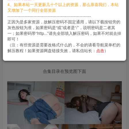
4、如果本站一天更新几十个以上的资源，那么恭喜我们，本站
您当前未登录！建议登陆后购买，可保存购买订单
又增加了一个同行全部资源
----------------------------------------------------------
正因为是多家资源，故解压密码不固定通用，请以下载按钮旁的
灰色按钮为准，如果密码是“或”或者是“/”，说明密码是二者其
一；如果密码带“http...”请先全部填入解压密码，如果不对就去掉
손예은(孫樂樂/Son Ye-Eun) 是韩国热门人物，相
即可！
当于网红。有很多作品，同时与很多家机构合作，
（注：有些资源是需要改格式什么的，不会的请看导航菜单栏的
解压教程！如果资源网盘链接失效，请私信站长：
点击
）
作品风格性感也大胆多样。
合集目录在预览图下面