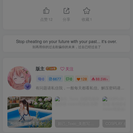
[3.29]
손예은(孫樂樂Son Ye-Eun) – NO.091 Last Stop [109P3V-
4.98GB]
点赞
12
分享
收藏
1
[3.27]
Stop cheating on your future with your past... it's over.
손예은(孫樂樂Son Ye-Eun) – NO.090 Ignis Girl [77P3V-
别再用你的过去欺骗你的未来，过去已经过去了
2.26GB]
[3.21]
版主
关注
손예은(孫樂樂Son Ye-Eun) – NO.089 Overseas Nudity
0
6677
0
128
88.5W+
[81P1V-1.24GB]
有问题请私信我，一般每天都看私信。解压密码请一律以下载按钮旁边的为准！
[3.20]
손예은(孫樂樂Son Ye-Eun) – NO.088 DJAWA Photo – Son
Ye Eun – Wash My Car [170P-1.16GB]
桜桃喵_精美美图全部写真作品合集|持续更新
妲己_Toxic_美图写真作品套图
[3.15]