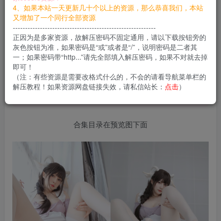
您当前未登录！建议登陆后购买，可保存购买订单
4、如果本站一天更新几十个以上的资源，那么恭喜我们，本站
又增加了一个同行全部资源
----------------------------------------------------------
正因为是多家资源，故解压密码不固定通用，请以下载按钮旁的
白银81，了不起的Coser阿姨（为什么是姨？），
灰色按钮为准，如果密码是“或”或者是“/”，说明密码是二者其
一；如果密码带“http...”请先全部填入解压密码，如果不对就去掉
丝袜和臀控肯定很喜欢，她的视频更是让人欲罢不
即可！
能，作品非常之讲究，本人也是元老大热门人物
（注：有些资源是需要改格式什么的，不会的请看导航菜单栏的
解压教程！如果资源网盘链接失效，请私信站长：
点击
）
知道她在本站Coser类的
编号不？是001号。
合集目录在预览图下面