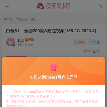
首页
写真合集
正文
白银81 – 全套200期&随包视频[158.2G-2026.4]
版主
关注
私信
3个月前发布
55
5
付费资源
白银81 – 全套200期&随包视频[158.2G-2026.4]
此内容为付费资源，请付费后查看
8.8
欢迎来到cosers写真次元网
￥
免费
免费
黄金会员
钻石会员
1、这是一个cosers写真次元爱好者的次元交流平台，希望本平
台能够带给你良好的交流体验！！！
立即购买
2、我们聚合了多家cosers同类资源站的资源，在本站可享受多
家cosers资源！