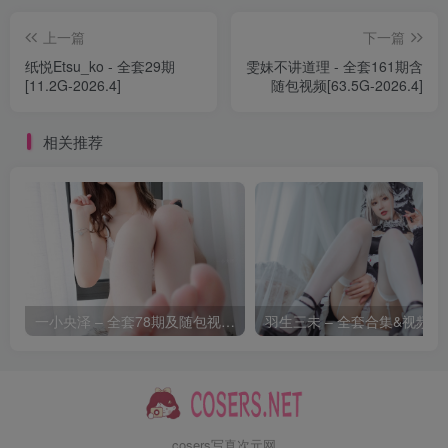
[3.23]
上一篇
下一篇
白银81 – NO.199 自摄Vol.103 黑丝礼裙[122P-8V-1.93G]
纸悦Etsu_ko - 全套29期
雯妹不讲道理 - 全套161期含
[11.2G-2026.4]
随包视频[63.5G-2026.4]
[3.21]
白银81 – NO.198 自摄Vol.102 黑丝人妻[115P-5V-1.44G]
相关推荐
[3.19]
白银81 – NO.197 自撮り VOL.98 [98P9V-1.62GB]
[3.7]
白银81 – NO.196 Fantia 2025年10月会员合集(16套)[116P-
5V-1.3G]
一小央泽 – 全套78期及随包视频[39.5G-2026.8]
羽生三未
[3.5]
白银81 – NO.195 Fantia 2025年9月会员合集(15套)[96P-6V-
1.45G]
cosers写真次元网