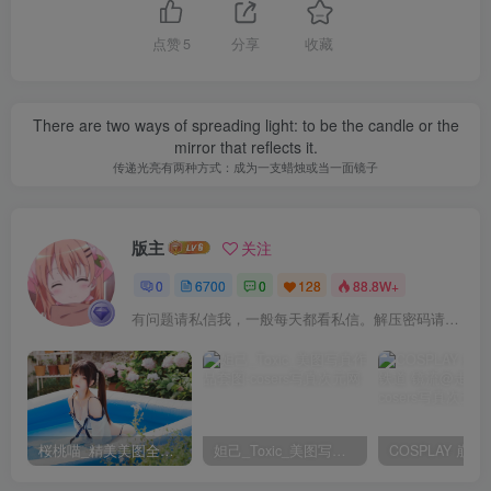
点赞
5
分享
收藏
There are two ways of spreading light: to be the candle or the
mirror that reflects it.
传递光亮有两种方式：成为一支蜡烛或当一面镜子
版主
关注
0
6700
0
128
88.8W+
有问题请私信我，一般每天都看私信。解压密码请一律以下载按钮旁边的为准！
包内原图 – 无水印 – 更清晰
合集目录(持续更新…)
[4.10]
桜桃喵_精美美图全部写真作品合集|持续更新
妲己_Toxic_美图写真作品套图
白银81 – NO.200 Maid Marin [62P-171MB]