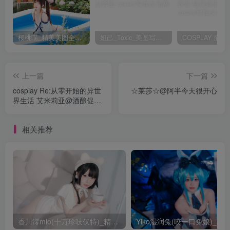
桜桃喵_精美美图全部写真作品合集|持续更新
妲己_Toxic_美图写真作品套图
上一篇
下一篇
cosplay Re:从零开始的异世
☆莱莎☆@阿半今天很开心
界生活 艾米莉亚@酒酿促织
nya 蕾姆@一初酱w一
相关推荐
香川澪mio(十万珍吱伏特)_精美美图全部写真作品合集|持续更新