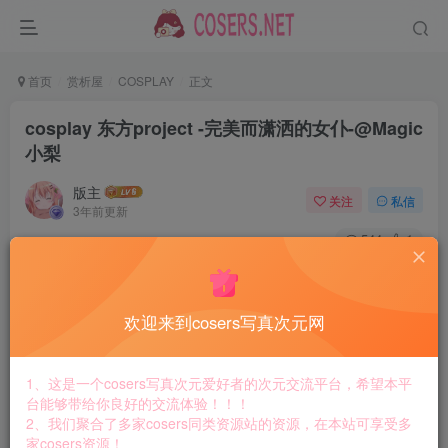
首页
赏析屋
COSPLAY
正文
cosplay 东方project -完美而潇洒的女仆-@Magic
小梨
版主
关注
私信
3年前更新
544
1
-完美而潇洒的女仆-
欢迎来到cosers写真次元网
📹@桑豆泥
#东方project##我为首页添东方# ​​​
1、这是一个cosers写真次元爱好者的次元交流平台，希望本平
台能够带给你良好的交流体验！！！
2、我们聚合了多家cosers同类资源站的资源，在本站可享受多
家cosers资源！